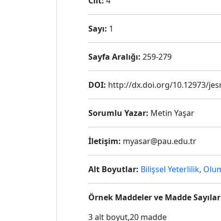
Cilt:
4
Sayı:
1
Sayfa Aralığı:
259-279
DOI:
http://dx.doi.org/10.12973/jes
Sorumlu Yazar:
Metin Yaşar
İletişim:
myasar@pau.edu.tr
Alt Boyutlar:
Bilişsel Yeterlilik
,
Olum
Örnek Maddeler ve Madde Sayılar
3 alt boyut,20 madde