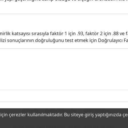
lik katsayısı sırasıyla faktör 1 için .93, faktör 2 için .88 ve f
izi sonuçlarının doğruluğunu test etmek için Doğrulayıcı Fak
Hakkında
Katkıda Bulunanlar
Gizlilik Politikası
çin çerezler kullanılmaktadır. Bu siteye giriş yaptığınızda ç
© 2026
https://toad.halileksi.net
• Türkiye Ölçme Araçları Dizini