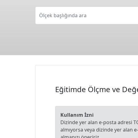
Ölçek başlığında ara
Eğitimde Ölçme ve Değe
Kullanım İzni
Dizinde yer alan e-posta adresi T
almıyorsa veya dizinde yer alan 
almanızı öneririz.