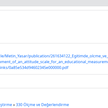
ile/Metin_Yasar/publication/261634122_Egitimde_olcme_ve
lopment_of_an_attitude_scale_for_an_educational_measure
links/0a85e534d94602345e000000.pdf
iştirme
»
330 Ölçme ve Değerlendirme