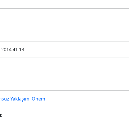
r.2014.41.13
suz Yaklaşım
,
Önem
ı: