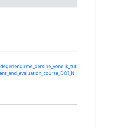
_degerlendirme_dersine_yonelik_tut
ment_and_evaluation_course_DOI_N