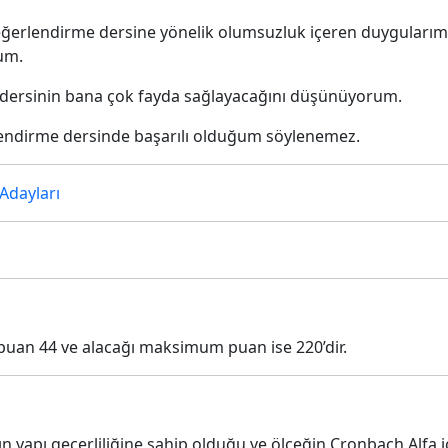
ğerlendirme dersine yönelik olumsuzluk içeren duyguları
um.
dersinin bana çok fayda sağlayacağını düşünüyorum.
rlendirme dersinde başarılı olduğum söylenemez.
Adayları
 puan 44 ve alacağı maksimum puan ise 220’dir.
yapı geçerliliğine sahip olduğu ve ölçeğin Cronbach Alfa iç 