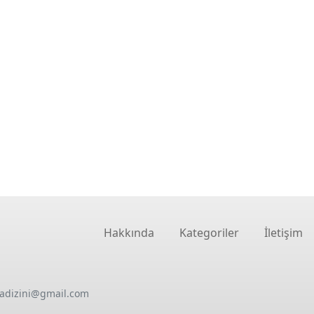
Hakkında
Kategoriler
İletişim
oadizini@gmail.com