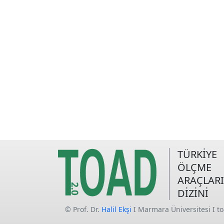
TÜRKİYE
ÖLÇME
ARAÇLARI
DİZİNİ
© Prof. Dr.
Halil Ekşi
I Marmara Üniversitesi I t