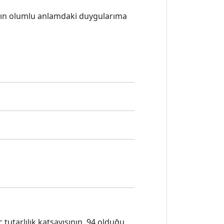
mın olumlu anlamdaki duygularıma
tutarlılık katsayısının .94 olduğu