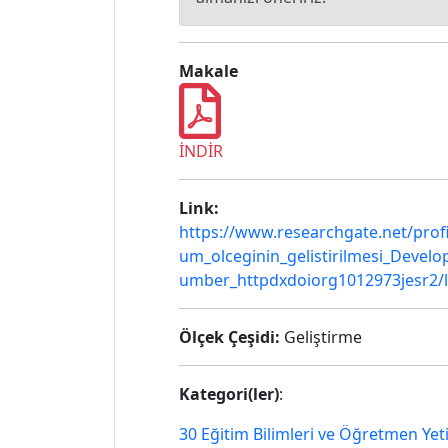
Makale
İNDİR
Link:
https://www.researchgate.net/prof
um_olceginin_gelistirilmesi_Deve
umber_httpdxdoiorg1012973jesr2/
Ölçek Çeşidi:
Geliştirme
Kategori(ler)
:
30 Eğitim Bilimleri ve Öğretmen Yet