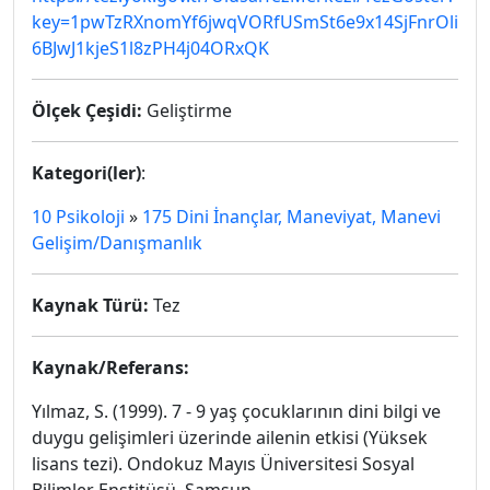
key=1pwTzRXnomYf6jwqVORfUSmSt6e9x14SjFnrOli
6BJwJ1kjeS1l8zPH4j04ORxQK
Ölçek Çeşidi:
Geliştirme
Kategori(ler)
:
10 Psikoloji
»
175 Dini İnançlar, Maneviyat, Manevi
Gelişim/Danışmanlık
Kaynak Türü:
Tez
Kaynak/Referans:
Yılmaz, S. (1999).
7 - 9 yaş çocuklarının dini bilgi ve
duygu gelişimleri üzerinde ailenin etkisi
(Yüksek
lisans tezi). Ondokuz Mayıs Üniversitesi Sosyal