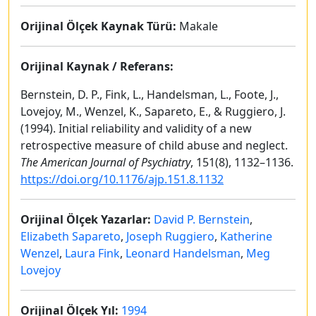
Orijinal Ölçek Kaynak Türü:
Makale
Orijinal Kaynak / Referans:
Bernstein, D. P., Fink, L., Handelsman, L., Foote, J.,
Lovejoy, M., Wenzel, K., Sapareto, E., & Ruggiero, J.
(1994). Initial reliability and validity of a new
retrospective measure of child abuse and neglect.
The American Journal of Psychiatry
, 151(8), 1132–1136.
https://doi.org/10.1176/ajp.151.8.1132
Orijinal Ölçek Yazarlar:
David P. Bernstein
,
Elizabeth Sapareto
,
Joseph Ruggiero
,
Katherine
Wenzel
,
Laura Fink
,
Leonard Handelsman
,
Meg
Lovejoy
Orijinal Ölçek Yıl:
1994