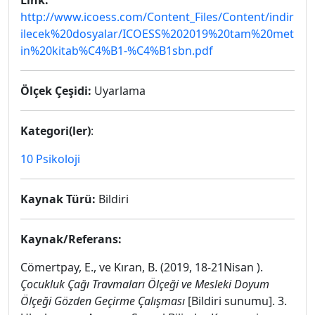
Link:
http://www.icoess.com/Content_Files/Content/indir
ilecek%20dosyalar/ICOESS%202019%20tam%20met
in%20kitab%C4%B1-%C4%B1sbn.pdf
Ölçek Çeşidi:
Uyarlama
Kategori(ler)
:
10 Psikoloji
Kaynak Türü:
Bildiri
Kaynak/Referans:
Cömertpay, E., ve Kıran, B. (2019, 18-21Nisan ).
Çocukluk Çağı Travmaları Ölçeği ve Mesleki Doyum
Ölçeği Gözden Geçirme Çalışması
[Bildiri sunumu]. 3.