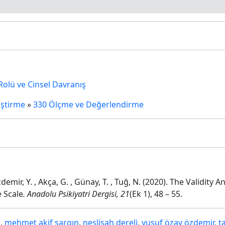
 Rolü ve Cinsel Davranış
iştirme
»
330 Ölçme ve Değerlendirme
Özdemir, Y. , Akça, G. , Günay, T. , Tuğ, N. (2020). The Validity
 Scale
.
Anadolu Psikiyatri Dergisi, 21
(Ek 1), 48 – 55.
a
,
mehmet akif sargın
,
neslişah dereli
,
yusuf özay özdemir
,
t