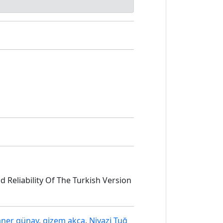
 And Reliability Of The Turkish Version
aner günay
,
gizem akça
,
Niyazi Tuğ