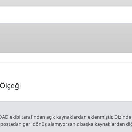
 Ölçeği
OAD ekibi tarafından açık kaynaklardan eklenmiştir. Dizinde
e-postadan geri dönüş alamıyorsanız başka kaynaklardan diğe