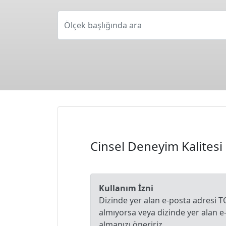
Ölçek başlığında ara
Cinsel Deneyim Kalitesi
Kullanım İzni
Dizinde yer alan e-posta adresi T
almıyorsa veya dizinde yer alan 
almanızı öneririz.