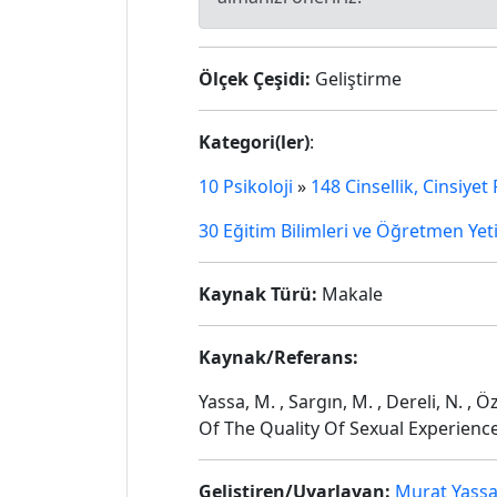
Ölçek Çeşidi:
Geliştirme
Kategori(ler)
:
10 Psikoloji
»
148 Cinsellik, Cinsiyet
30 Eğitim Bilimleri ve Öğretmen Yet
Kaynak Türü:
Makale
Kaynak/Referans:
Yassa, M. , Sargın, M. , Dereli, N. , 
Of The Quality Of Sexual Experience
Geliştiren/Uyarlayan:
Murat Yass