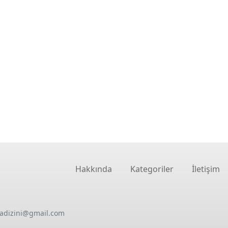
Hakkında
Kategoriler
İletişim
oadizini@gmail.com