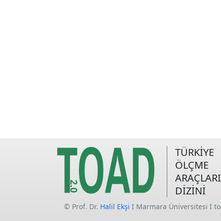
TÜRKİYE
ÖLÇME
ARAÇLARI
DİZİNİ
© Prof. Dr.
Halil Ekşi
I Marmara Üniversitesi I t