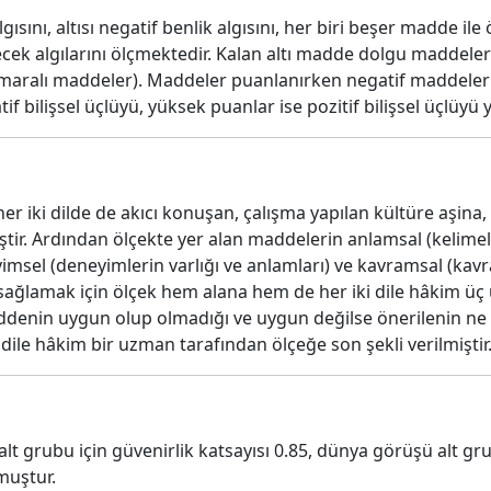
sını, altısı negatif benlik algısını, her biri beşer madde ile
elecek algılarını ölçmektedir. Kalan altı madde dolgu maddel
 numaralı maddeler). Maddeler puanlanırken negatif maddel
f bilişsel üçlüyü, yüksek puanlar ise pozitif bilişsel üçlüyü 
her iki dilde de akıcı konuşan, çalışma yapılan kültüre aşina,
iştir. Ardından ölçekte yer alan maddelerin anlamsal (kelime
yimsel (deneyimlerin varlığı ve anlamları) ve kavramsal (ka
i sağlamak için ölçek hem alana hem de her iki dile hâkim üç
maddenin uygun olup olmadığı ve uygun değilse önerilenin ne
dile hâkim bir uzman tarafından ölçeğe son şekli verilmiştir
alt grubu için güvenirlik katsayısı 0.85, dünya görüşü alt gru
nmuştur.