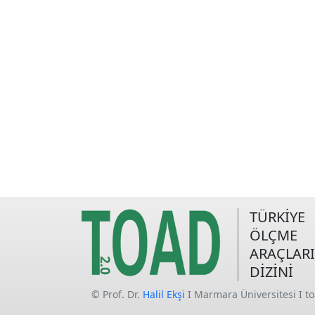
TÜRKİYE
ÖLÇME
ARAÇLARI
DİZİNİ
© Prof. Dr.
Halil Ekşi
I Marmara Üniversitesi I t