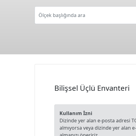
Ölçek başlığında ara
Bilişsel Üçlü Envanteri
Kullanım İzni
Dizinde yer alan e-posta adresi T
almıyorsa veya dizinde yer alan 
almanızı öneririz.