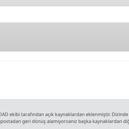
OAD ekibi tarafından açık kaynaklardan eklenmiştir. Dizinde
e-postadan geri dönüş alamıyorsanız başka kaynaklardan diğe