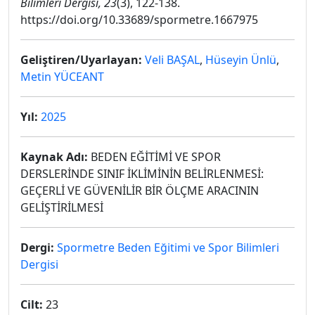
Bilimleri Dergisi, 23
(3), 122-138.
https://doi.org/10.33689/spormetre.1667975
Geliştiren/Uyarlayan:
Veli BAŞAL
,
Hüseyin Ünlü
,
Metin YÜCEANT
Yıl:
2025
Kaynak Adı:
BEDEN EĞİTİMİ VE SPOR
DERSLERİNDE SINIF İKLİMİNİN BELİRLENMESİ:
GEÇERLİ VE GÜVENİLİR BİR ÖLÇME ARACININ
GELİŞTİRİLMESİ
Dergi:
Spormetre Beden Eğitimi ve Spor Bilimleri
Dergisi
Cilt:
23