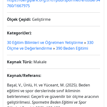
https://dergipark.org.tr/tr/pub/spormetre/issue/94
760/1667975
Ölçek Çeşidi:
Geliştirme
Kategori(ler)
:
30 Eğitim Bilimleri ve Öğretmen Yetiştirme
»
330
Ölçme ve Değerlendirme
»
390 Beden Eğitimi
Kaynak Türü:
Makale
Kaynak/Referans:
Başal, V., Ünlü, H. ve Yüceant, M. (2025). Beden
eğitimi ve spor derslerinde sınıf ikliminin
belirlenmesi: Geçerli ve güvenilir bir ölçme aracının
geliştirilmesi.
Spormetre Beden Eğitimi ve Spor