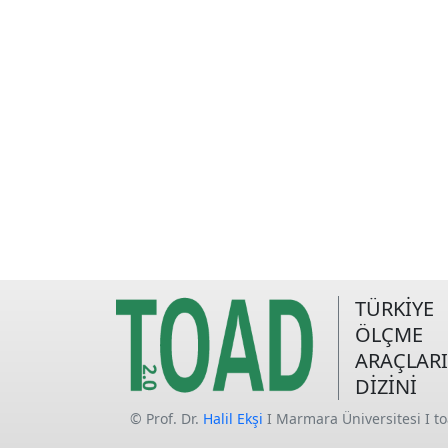
TÜRKİYE
ÖLÇME
ARAÇLARI
DİZİNİ
© Prof. Dr.
Halil Ekşi
I Marmara Üniversitesi I t