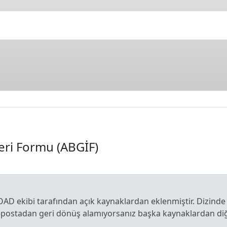
leri Formu (ABGİF)
OAD ekibi tarafından açık kaynaklardan eklenmiştir. Dizinde
e-postadan geri dönüş alamıyorsanız başka kaynaklardan diğe