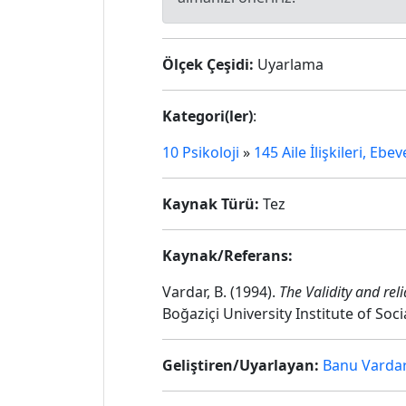
Ölçek Çeşidi:
Uyarlama
Kategori(ler)
:
10 Psikoloji
»
145 Aile İlişkileri, Ebe
Kaynak Türü:
Tez
Kaynak/Referans:
Vardar, B. (1994).
The Validity and rel
Boğaziçi University Institute of Soci
Geliştiren/Uyarlayan:
Banu Varda