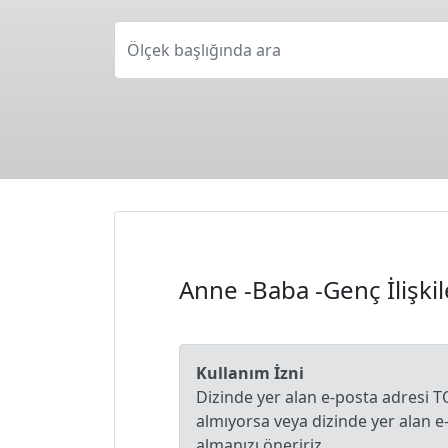
Ölçek başlığında ara
Anne -Baba -Genç İlişki
Kullanım İzni
Dizinde yer alan e-posta adresi T
almıyorsa veya dizinde yer alan 
almanızı öneririz.