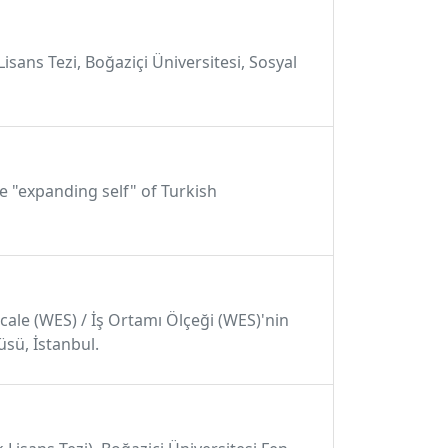
isans Tezi, Boğaziçi Üniversitesi, Sosyal
he "expanding self" of Turkish
Scale (WES) / İş Ortamı Ölçeği (WES)'nin
tüsü, İstanbul.