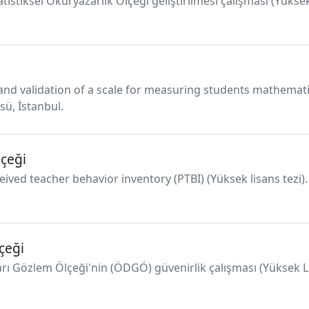
statistiksel Okuryazarlık Ölçeği geliştirilmesi çalışması (Yükse
t and validation of a scale for measuring students mathematic
sü, İstanbul.
çeği
eived teacher behavior inventory (PTBI) (Yüksek lisans tezi).
çeği
arı Gözlem Ölçeği'nin (ÖDGÖ) güvenirlik çalışması (Yüksek Li