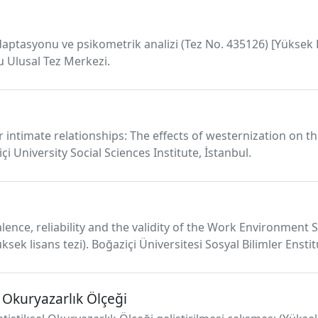
Adaptasyonu ve psikometrik analizi (Tez No. 435126) [Yüksek L
u Ulusal Tez Merkezi.
er intimate relationships: The effects of westernization on t
i University Social Sciences Institute, İstanbul.
alence, reliability and the validity of the Work Environment 
(Yüksek lisans tezi). Boğaziçi Üniversitesi Sosyal Bilimler Ensti
l Okuryazarlık Ölçeği