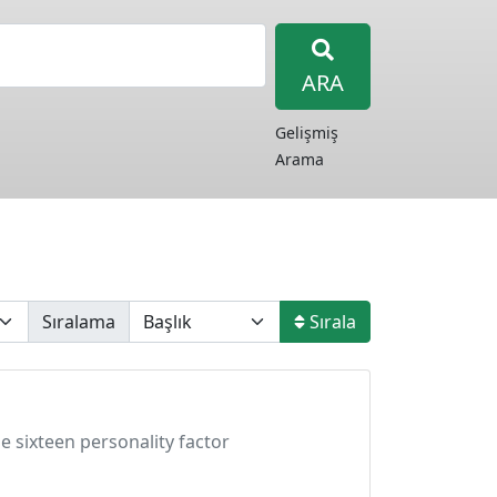
ARA
Gelişmiş
Arama
Sıralama
Sırala
he sixteen personality factor