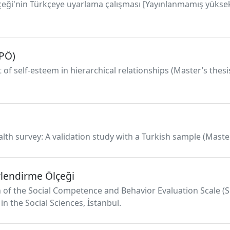
çeği'nin Türkçeye uyarlama çalışması [Yayınlanmamış yüksek l
GPÖ)
 self-esteem in hierarchical relationships (Master’s thesis)
lth survey: A validation study with a Turkish sample (Master’
rlendirme Ölçeği
ion of the Social Competence and Behavior Evaluation Scale (S
in the Social Sciences, İstanbul.