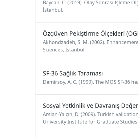
Baycan, C. (2019). Olay Sonrası İşleme Öl
İstanbul.
Özgüven Pekiştirme Ölçekleri (Ö
Akhondzadeh, S. M. (2002). Enhancement of
Sciences, İstanbul.
SF-36 Sağlık Taraması
Demirsoy, A. C. (1999). The MOS SF-36 hea
Sosyal Yetkinlik ve Davranış Değe
Arslan-Yalçın, D. (2009). Turkish validat
University Institute for Graduate Studies 