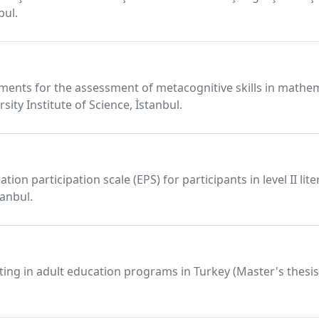
bul.
uments for the assessment of metacognitive skills in mathe
sity Institute of Science, İstanbul.
ion participation scale (EPS) for participants in level II lit
tanbul.
ating in adult education programs in Turkey (Master's thesis)