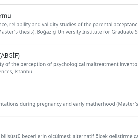
Formu
ence, reliability and validity studies of the parental accepta
ster's thesis). Boğaziçi University Institute for Graduate St
 (ABGİF)
ility of the perception of psychological maltreatment invento
ences, İstanbul.
esentations during pregnancy and early matherhood (Master’s t
ilişüstü becerilerin ölçülmesi: alternatif ölçek geliştirme ça