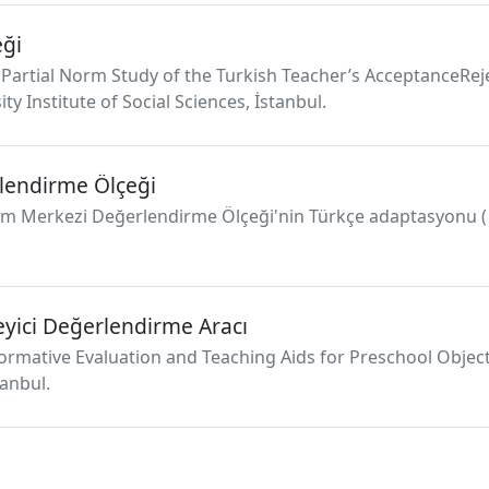
eği
, and Partial Norm Study of the Turkish Teacher’s AcceptanceR
ty Institute of Social Sciences, İstanbul.
lendirme Ölçeği
tim Merkezi Değerlendirme Ölçeği'nin Türkçe adaptasyonu ( Yü
eyici Değerlendirme Aracı
 of Formative Evaluation and Teaching Aids for Preschool Objec
tanbul.