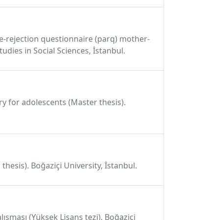
nce-rejection questionnaire (parq) mother-
udies in Social Sciences, İstanbul.
ry for adolescents (Master thesis).
hesis). Boğaziçi University, İstanbul.
lışması (Yüksek Lisans tezi). Boğaziçi