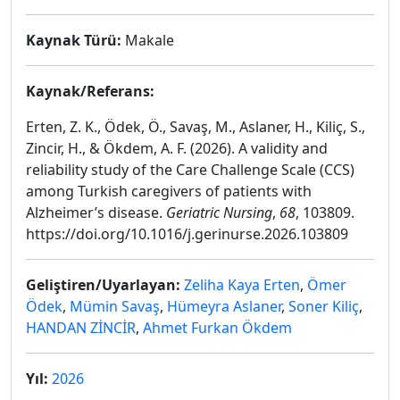
Kaynak Türü:
Makale
Kaynak/Referans:
Erten, Z. K., Ödek, Ö., Savaş, M., Aslaner, H., Kiliç, S.,
Zincir, H., & Ökdem, A. F. (2026). A validity and
reliability study of the Care Challenge Scale (CCS)
among Turkish caregivers of patients with
Alzheimer’s disease.
Geriatric Nursing
,
68
, 103809.
https://doi.org/10.1016/j.gerinurse.2026.103809
Geliştiren/Uyarlayan:
Zeliha Kaya Erten
,
Ömer
Ödek
,
Mümin Savaş
,
Hümeyra Aslaner
,
Soner Kiliç
,
HANDAN ZİNCİR
,
Ahmet Furkan Ökdem
Yıl:
2026