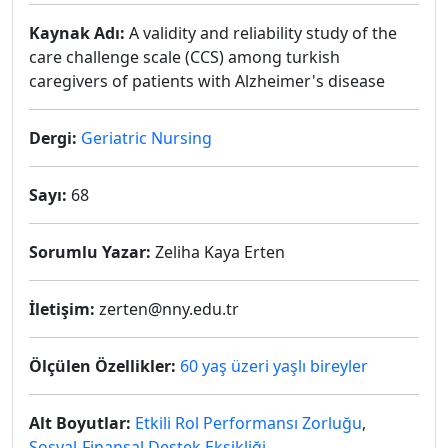
Kaynak Adı:
A validity and reliability study of the
care challenge scale (CCS) among turkish
caregivers of patients with Alzheimer's disease
Dergi:
Geriatric Nursing
Sayı:
68
Sorumlu Yazar:
Zeliha Kaya Erten
İletişim:
zerten@nny.edu.tr
Ölçülen Özellikler:
60 yaş üzeri yaşlı bireyler
Alt Boyutlar:
Etkili Rol Performansı Zorluğu
,
Sosyal-Finansal Destek Eksikliği