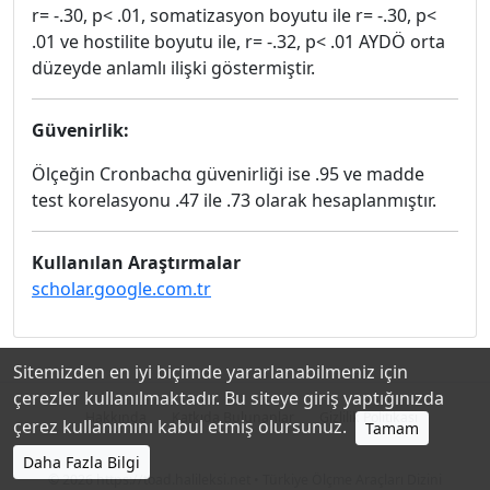
r= -.30, p< .01, somatizasyon boyutu ile r= -.30, p<
.01 ve hostilite boyutu ile, r= -.32, p< .01 AYDÖ orta
düzeyde anlamlı ilişki göstermiştir.
Güvenirlik:
Ölçeğin Cronbachα güvenirliği ise .95 ve madde
test korelasyonu .47 ile .73 olarak hesaplanmıştır.
Kullanılan Araştırmalar
scholar.google.com.tr
Sitemizden en iyi biçimde yararlanabilmeniz için
çerezler kullanılmaktadır. Bu siteye giriş yaptığınızda
Hakkında
Katkıda Bulunanlar
Gizlilik Politikası
çerez kullanımını kabul etmiş olursunuz.
Tamam
Daha Fazla Bilgi
© 2026
https://toad.halileksi.net
• Türkiye Ölçme Araçları Dizini