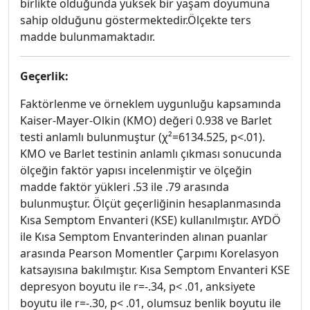
birlikte olduğunda yüksek bir yaşam doyumuna
sahip olduğunu göstermektedir.Ölçekte ters
madde bulunmamaktadır.
Geçerlik:
Faktörlenme ve örneklem uygunluğu kapsamında
Kaiser-Mayer-Olkin (KMO) değeri 0.938 ve Barlet
testi anlamlı bulunmuştur (χ²=6134.525, p<.01).
KMO ve Barlet testinin anlamlı çıkması sonucunda
ölçeğin faktör yapısı incelenmiştir ve ölçeğin
madde faktör yükleri .53 ile .79 arasında
bulunmuştur. Ölçüt geçerliğinin hesaplanmasında
Kısa Semptom Envanteri (KSE) kullanılmıştır. AYDÖ
ile Kısa Semptom Envanterinden alınan puanlar
arasında Pearson Momentler Çarpımı Korelasyon
katsayısına bakılmıştır. Kısa Semptom Envanteri KSE
depresyon boyutu ile r=-.34, p< .01, anksiyete
boyutu ile r=-.30, p< .01, olumsuz benlik boyutu ile