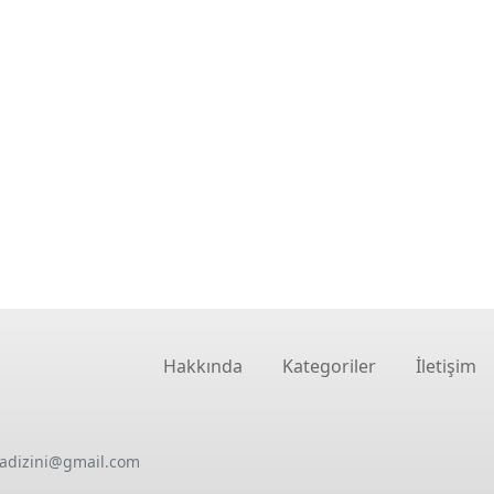
Hakkında
Kategoriler
İletişim
oadizini@gmail.com