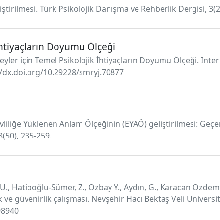
liştirilmesi. Türk Psikolojik Danışma ve Rehberlik Dergisi, 3(2
 İhtiyaçların Doyumu Ölçeği
ireyler için Temel Psikolojik İhtiyaçların Doyumu Ölçeği. Int
://dx.doi.org/10.29228/smryj.70877
 Evliliğe Yüklenen Anlam Ölçeğinin (EYAÖ) geliştirilmesi: Geçer
8(50), 235-259.
, Hatipoğlu-Sümer, Z., Ozbay Y., Aydın, G., Karacan Ozdemir, N.
 ve güvenirlik çalışması. Nevşehir Hacı Bektaş Veli University
98940