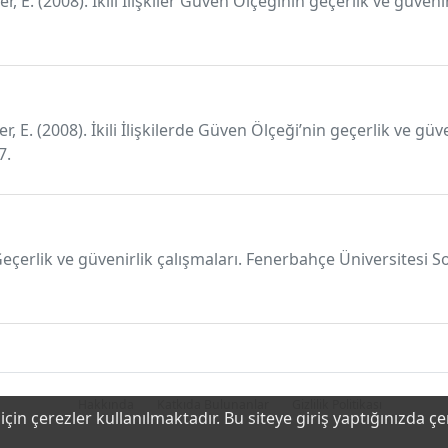
er, E. (2008). İkili İlişkiler Güven Ölçeğinin geçerlik ve güven
r, E. (2008). İkili İlişkilerde Güven Ölçeği’nin geçerlik ve güv
7.
eçerlik ve güvenirlik çalışmaları. Fenerbahçe Üniversitesi Sos
Hakkında
Katkıda Bulunanlar
Gizlilik Politikası
çin çerezler kullanılmaktadır. Bu siteye giriş yaptığınızda ç