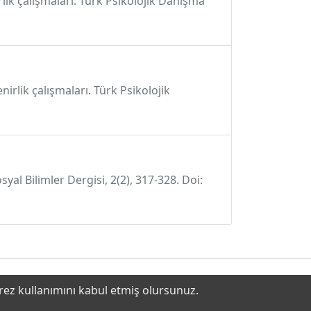
irlik çalışmaları. Türk Psikolojik Danışma
enirlik çalışmaları. Türk Psikolojik
yal Bilimler Dergisi, 2(2), 317-328. Doi:
erez kullanımını kabul etmiş olursunuz.