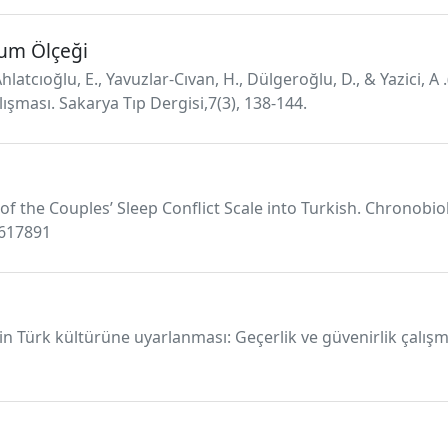
tum Ölçeği
hlatcıoğlu, E., Yavuzlar-Cıvan, H., Dülgeroğlu, D., & Yazici, A
lışması. Sakarya Tıp Dergisi,7(3), 138-144.
of the Couples’ Sleep Conflict Scale into Turkish. Chronobio
2617891
inin Türk kültürüne uyarlanması: Geçerlik ve güvenirlik çalış