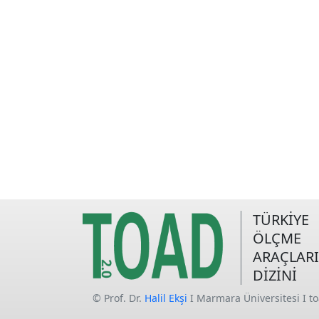
TÜRKİYE
ÖLÇME
ARAÇLARI
DİZİNİ
© Prof. Dr.
Halil Ekşi
I Marmara Üniversitesi I t