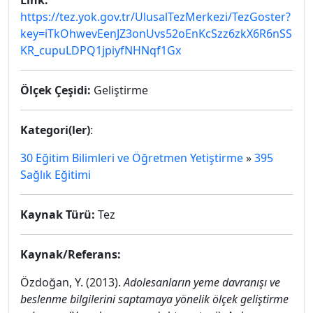
Link:
https://tez.yok.gov.tr/UlusalTezMerkezi/TezGoster?
key=iTkOhwevEenJZ3onUvs52oEnKcSzz6zkX6R6nSS
KR_cupuLDPQ1jpiyfNHNqf1Gx
Ölçek Çeşidi:
Geliştirme
Kategori(ler)
:
30 Eğitim Bilimleri ve Öğretmen Yetiştirme
»
395
Sağlık Eğitimi
Kaynak Türü:
Tez
Kaynak/Referans:
Özdoğan, Y. (2013).
Adolesanların yeme davranışı ve
beslenme bilgilerini saptamaya yönelik ölçek geliştirme