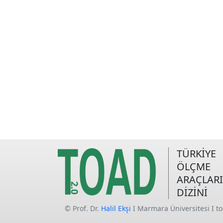
TÜRKİYE
ÖLÇME
ARAÇLARI
DİZİNİ
© Prof. Dr.
Halil Ekşi
I Marmara Üniversitesi I t