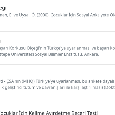
eği
men, E. ve Uysal, Ö. (2000). Çocuklar İçin Sosyal Anksiyete Ölç
i
 Başarı Korkusu Ölçeği'nin Türkçe'ye uyarlanması ve başarı 
ettepe Üniversitesi Sosyal Bilimler Enstitüsü, Ankara.
keti - ÇSA'nın (MHQ) Türkiye'ye uyarlanması, bu ankete dayal
geliştirici tutum ve davranışları ile karşılaştırılması) (Dokto
Çocuklar İçin Kelime Ayırdetme Beceri Testi