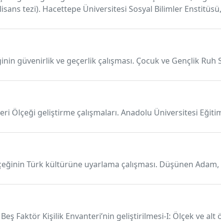
k lisans tezi). Hacettepe Üniversitesi Sosyal Bilimler Enstitüsü
nin güvenirlik ve geçerlik çalışması. Çocuk ve Gençlik Ruh Sa
ileri Ölçeği geliştirme çalışmaları. Anadolu Üniversitesi Eğitim
Ölçeğinin Türk kültürüne uyarlama çalışması. Düşünen Adam, 
Beş Faktör Kişilik Envanteri’nin geliştirilmesi-I: Ölçek ve alt