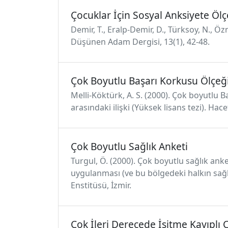
Çocuklar İçin Sosyal Anksiyete Ölç
Demir, T., Eralp-Demir, D., Türksoy, N., Öz
Düşünen Adam Dergisi, 13(1), 42-48.
Çok Boyutlu Başarı Korkusu Ölçeğ
Melli-Köktürk, A. S. (2000). Çok boyutlu
arasındaki ilişki (Yüksek lisans tezi). Hac
Çok Boyutlu Sağlık Anketi
Turgul, Ö. (2000). Çok boyutlu sağlık an
uygulanması (ve bu bölgedeki halkın sağlık 
Enstitüsü, İzmir.
Çok İleri Derecede İşitme Kayıplı 