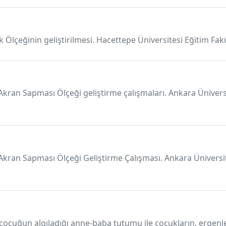
Ölçeğinin geliştirilmesi. Hacettepe Üniversitesi Eğitim Fakül
e Akran Sapması Ölçeği geliştirme çalışmaları. Ankara Üniversi
ve Akran Sapması Ölçeği Geliştirme Çalışması. Ankara Üniversit
 çocuğun algıladığı anne-baba tutumu ile çocukların, ergenle