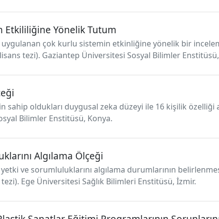
Etkililiğine Yönelik Tutum
nda uygulanan çok kurlu sistemin etkinliğine yönelik bir incel
isans tezi). Gaziantep Üniversitesi Sosyal Bilimler Enstitüsü
eği
in sahip oldukları duygusal zeka düzeyi ile 16 kişilik özelliği
Sosyal Bilimler Enstitüsü, Konya.
uklarını Algılama Ölçeği
v, yetki ve sorumluluklarını algılama durumlarının belirlenmesi
ezi). Ege Üniversitesi Sağlık Bilimleri Enstitüsü, İzmir.
lastik Sanatlar Eğitimi Programlarının Sorunların