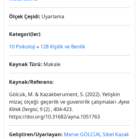
Ölçek Çeşidi:
Uyarlama
Kategori(ler)
:
10 Psikoloji
»
128 Kişilik ve Benlik
Kaynak Türü:
Makale
Kaynak/Referans:
Gölcük, M. & Kazakberument, S. (2022). Yetişkin
mizaç ölçeği: geçerlik ve güvenirlik çalışmaları .
Ayna
Klinik Dergisi
, 9 (2) , 404-423.
https://doi.org/10.31682/ayna.1051763
Geliştiren/Uyarlayan:
Merve GÖLCÜK
,
Sibel Kazak