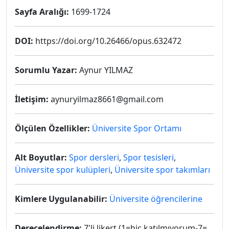
Sayfa Aralığı:
1699-1724
DOI:
https://doi.org/10.26466/opus.632472
Sorumlu Yazar:
Aynur YILMAZ
İletişim:
aynuryilmaz8661@gmail.com
Ölçülen Özellikler:
Üniversite Spor Ortamı
Alt Boyutlar:
Spor dersleri
,
Spor tesisleri
,
Üniversite spor kulüpleri
,
Üniversite spor takımları
Kimlere Uygulanabilir:
Üniversite öğrencilerine
Derecelendirme:
7'li likert (1=hiç katılmıyorum-7=