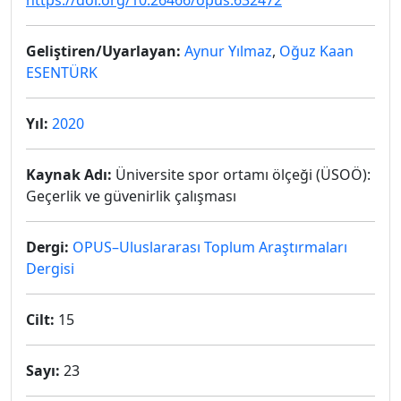
https://doi.org/10.26466/opus.632472
Geliştiren/Uyarlayan:
Aynur Yılmaz
,
Oğuz Kaan
ESENTÜRK
Yıl:
2020
Kaynak Adı:
Üniversite spor ortamı ölçeği (ÜSOÖ):
Geçerlik ve güvenirlik çalışması
Dergi:
OPUS–Uluslararası Toplum Araştırmaları
Dergisi
Cilt:
15
Sayı:
23