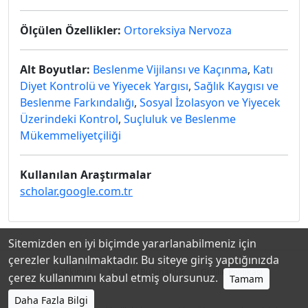
Ölçülen Özellikler:
Ortoreksiya Nervoza
Alt Boyutlar:
Beslenme Vijilansı ve Kaçınma
,
Katı
Diyet Kontrolü ve Yiyecek Yargısı
,
Sağlık Kaygısı ve
Beslenme Farkındalığı
,
Sosyal İzolasyon ve Yiyecek
Üzerindeki Kontrol
,
Suçluluk ve Beslenme
Mükemmeliyetçiliği
Kullanılan Araştırmalar
scholar.google.com.tr
Sitemizden en iyi biçimde yararlanabilmeniz için
çerezler kullanılmaktadır. Bu siteye giriş yaptığınızda
Hakkında
Katkıda Bulunanlar
Gizlilik Politikası
çerez kullanımını kabul etmiş olursunuz.
Tamam
Daha Fazla Bilgi