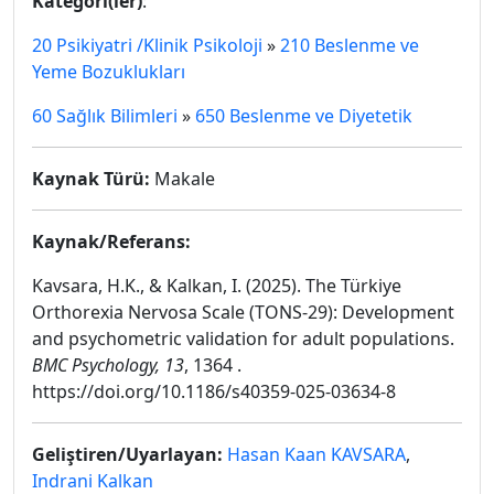
Kategori(ler)
:
20 Psikiyatri /Klinik Psikoloji
»
210 Beslenme ve
Yeme Bozuklukları
60 Sağlık Bilimleri
»
650 Beslenme ve Diyetetik
Kaynak Türü:
Makale
Kaynak/Referans:
Kavsara, H.K., & Kalkan, I. (2025). The Türkiye
Orthorexia Nervosa Scale (TONS-29): Development
and psychometric validation for adult populations.
BMC Psychology,
13
, 1364 .
https://doi.org/10.1186/s40359-025-03634-8
Geliştiren/Uyarlayan:
Hasan Kaan KAVSARA
,
Indrani Kalkan