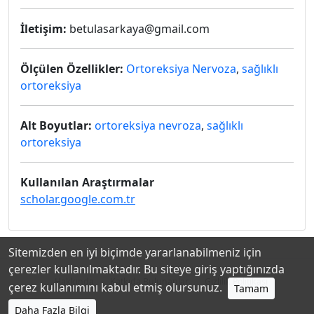
İletişim:
betulasarkaya@gmail.com
Ölçülen Özellikler:
Ortoreksiya Nervoza
,
sağlıklı
ortoreksiya
Alt Boyutlar:
ortoreksiya nevroza
,
sağlıklı
ortoreksiya
Kullanılan Araştırmalar
scholar.google.com.tr
Sitemizden en iyi biçimde yararlanabilmeniz için
çerezler kullanılmaktadır. Bu siteye giriş yaptığınızda
Hakkında
Katkıda Bulunanlar
Gizlilik Politikası
çerez kullanımını kabul etmiş olursunuz.
Tamam
Daha Fazla Bilgi