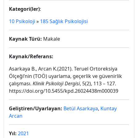
Kategori(ler)
:
10 Psikoloji
»
185 Sağlık Psikolojisi
Kaynak Türü:
Makale
Kaynak/Referans:
Asarkaya B., Arcan K.(2021). Teruel Ortoreksiya
Ölçeği’nin (TOÖ) uyarlama, geçerlik ve güvenirlik
çalışması.
Klinik Psikoloji Dergisi
, 5(2), 113 – 127.
https://doi.org/10.5455/kpd.26024438m000039
Geliştiren/Uyarlayan:
Betül Asarkaya
,
Kuntay
Arcan
Yıl:
2021