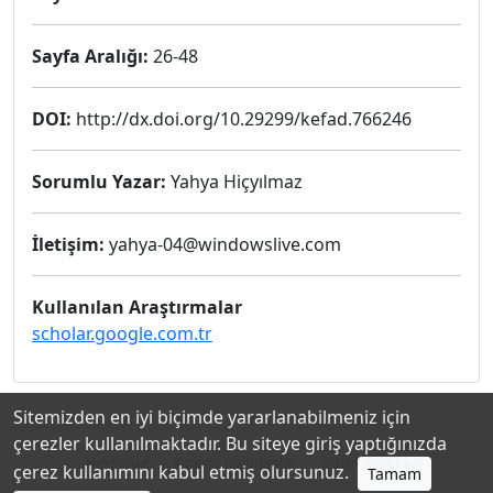
Sayfa Aralığı:
26-48
DOI:
http://dx.doi.org/10.29299/kefad.766246
Sorumlu Yazar:
Yahya Hiçyılmaz
İletişim:
yahya-04@windowslive.com
Kullanılan Araştırmalar
scholar.google.com.tr
Sitemizden en iyi biçimde yararlanabilmeniz için
çerezler kullanılmaktadır. Bu siteye giriş yaptığınızda
Hakkında
Katkıda Bulunanlar
Gizlilik Politikası
çerez kullanımını kabul etmiş olursunuz.
Tamam