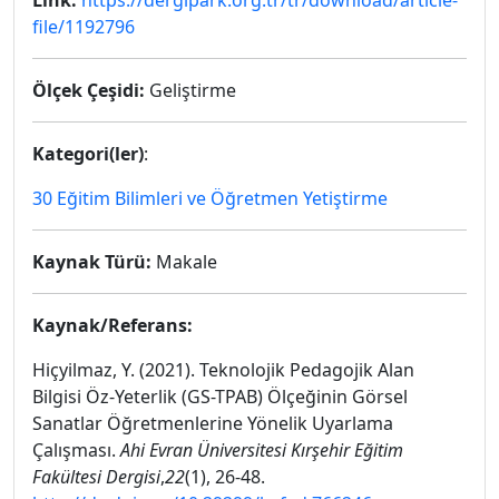
Link:
https://dergipark.org.tr/tr/download/article-
file/1192796
Ölçek Çeşidi:
Geliştirme
Kategori(ler)
:
30 Eğitim Bilimleri ve Öğretmen Yetiştirme
Kaynak Türü:
Makale
Kaynak/Referans:
Hiçyilmaz, Y. (2021). Teknolojik Pedagojik Alan
Bilgisi Öz-Yeterlik (GS-TPAB) Ölçeğinin Görsel
Sanatlar Öğretmenlerine Yönelik Uyarlama
Çalışması.
Ahi Evran Üniversitesi Kırşehir Eğitim
Fakültesi Dergisi
,
22
(1), 26-48.