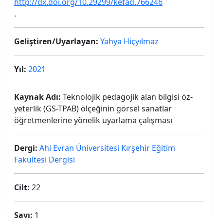
http://dx.doi.org/10.29299/kefad.766246
.
Geliştiren/Uyarlayan:
Yahya Hiçyılmaz
Yıl:
2021
Kaynak Adı:
Teknolojik pedagojik alan bilgisi öz-
yeterlik (GS-TPAB) ölçeğinin görsel sanatlar
öğretmenlerine yönelik uyarlama çalışması
Dergi:
Ahi Evran Üniversitesi Kırşehir Eğitim
Fakültesi Dergisi
Cilt:
22
Sayı:
1