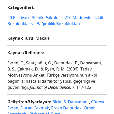
Kategori(ler)
:
20 Psikiyatri /Klinik Psikoloji
»
216 Maddeyle İlişkili
Bozukluklar ve Bağımlılık Bozuklukları
Kaynak Türü:
Makale
Kaynak/Referans:
Evren, C., Saatçioğlu, Ö., Dalbudak, E., Danışmant,
B. S., Çakmak, D., & Ryan, R. M. (2006). Tedavi
Motivasyonu Anketi Türkçe versiyonunun alkol
bağımlısı hastalarda faktör yapısı, geçerliği ve
güvenirliği.
Journal of Dependence
, 7, 117-122.
Geliştiren/Uyarlayan:
Birim S. Danışmant
,
Cüneyt
Evren
,
Duran Çakmak
,
Ercan Dalbudak
,
Ömer