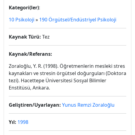
Kategori(ler)
:
10 Psikoloji
»
190 Örgütsel/Endüstriyel Psikoloji
Kaynak Türü:
Tez
Kaynak/Referans:
Zoraloğlu, Y. R. (1998).
Öğretmenlerin mesleki stres
kaynakları ve stresin örgütsel doğurguları
(Doktora
tezi). Hacettepe Üniversitesi Sosyal Bilimler
Enstitüsü, Ankara.
Geliştiren/Uyarlayan:
Yunus Remzi Zoraloğlu
Yıl:
1998