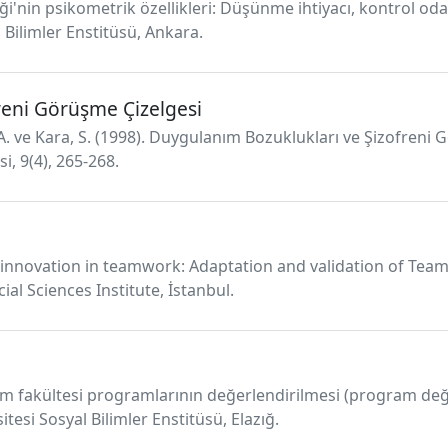
i'nin psikometrik özellikleri: Düşünme ihtiyacı, kontrol odağ
l Bilimler Enstitüsü, Ankara.
reni Görüşme Çizelgesi
ü, A. ve Kara, S. (1998). Duygulanım Bozuklukları ve Şizofren
i, 9(4), 265-268.
 innovation in teamwork: Adaptation and validation of Team 
al Sciences Institute, İstanbul.
itim fakültesi programlarının değerlendirilmesi (program de
sitesi Sosyal Bilimler Enstitüsü, Elazığ.