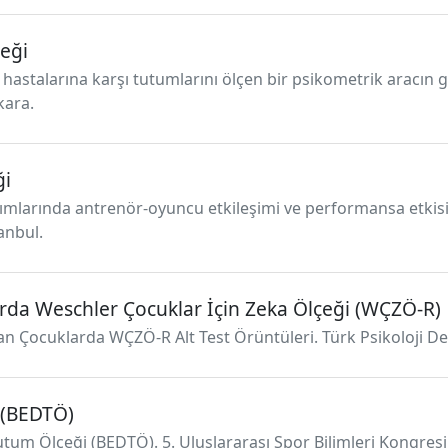
çeği
ıl hastalarına karşı tutumlarını ölçen bir psikometrik aracın g
kara.
ği
akımlarında antrenör-oyuncu etkileşimi ve performansa etkis
tanbul.
da Weschler Çocuklar İçin Zeka Ölçeği (WÇZÖ-R)
 Çocuklarda WÇZÖ-R Alt Test Örüntüleri. Türk Psikoloji Derg
 (BEDTÖ)
Tutum Ölçeği (BEDTÖ). 5. Uluslararası Spor Bilimleri Kongres