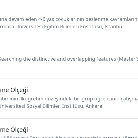
umuna devam eden 4-6 yaş çocuklarının beslenme kavramların
rmara Üniversitesi Eğitim Bilimleri Enstitüsü, İstanbul.
Searching the distinctive and overlapping features (Master’s
eme Ölçeği
ğitiminin ilköğretim düzeyindeki bir grup öğrencinin çatışm
niversitesi Sosyal Bilimler Enstitüsü, Ankara.
eme Ölçeği