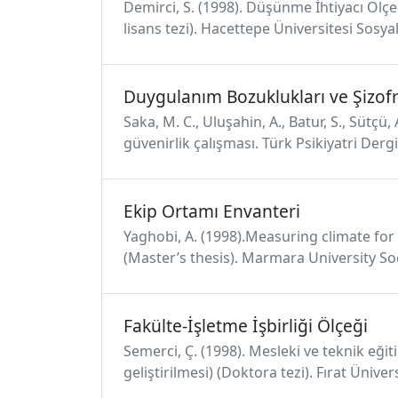
Demirci, S. (1998). Düşünme İhtiyacı Ölçeğ
lisans tezi). Hacettepe Üniversitesi Sosya
Duygulanım Bozuklukları ve Şizof
Saka, M. C., Uluşahin, A., Batur, S., Sütç
güvenirlik çalışması. Türk Psikiyatri Dergis
Ekip Ortamı Envanteri
Yaghobi, A. (1998).Measuring climate for
(Master’s thesis). Marmara University Soci
Fakülte-İşletme İşbirliği Ölçeği
Semerci, Ç. (1998). Mesleki ve teknik eğ
geliştirilmesi) (Doktora tezi). Fırat Üniver