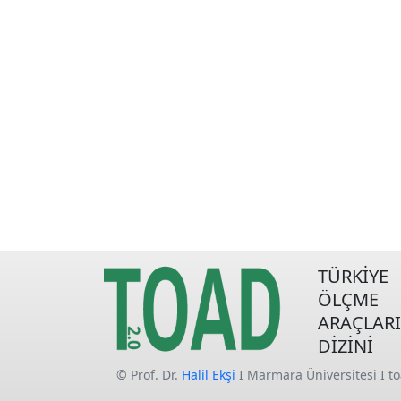
TÜRKİYE
ÖLÇME
ARAÇLARI
DİZİNİ
© Prof. Dr.
Halil Ekşi
I Marmara Üniversitesi I t