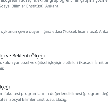
n ilköğretim düzeyindeki bir grup öğrencinin çatışma çözme 
 Sosyal Bilimler Enstitüsü. Ankara.
k öykünün çevre duyarlılığına etkisi (Yüksek lisans tezi). Anka
lgı ve Beklenti Ölçeği
okulun yönetsel ve eğitsel işleyişine etkileri (Kocaeli-İzmit 
ir.
lçeği
itim fakültesi programlarının değerlendirilmesi (program de
sitesi Sosyal Bilimler Enstitüsü, Elazığ.