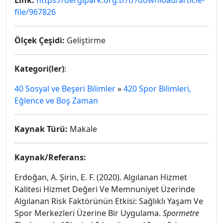
Link:
https://dergipark.org.tr/tr/download/article-
file/967826
Ölçek Çeşidi:
Geliştirme
Kategori(ler)
:
40 Sosyal ve Beşeri Bilimler
»
420 Spor Bilimleri,
Eğlence ve Boş Zaman
Kaynak Türü:
Makale
Kaynak/Referans:
Erdoğan, A. Şirin, E. F. (2020). Algılanan Hizmet
Kalitesi Hizmet Değeri Ve Memnuniyet Üzerinde
Algılanan Risk Faktörünün Etkisi: Sağlıklı Yaşam Ve
Spor Merkezleri Üzerine Bir Uygulama.
Spormetre