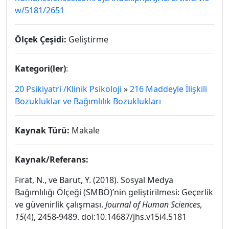
w/5181/2651
Ölçek Çeşidi:
Geliştirme
Kategori(ler)
:
20 Psikiyatri /Klinik Psikoloji
»
216 Maddeyle İlişkili
Bozukluklar ve Bağımlılık Bozuklukları
Kaynak Türü:
Makale
Kaynak/Referans:
Fırat, N., ve Barut, Y. (2018). Sosyal Medya
Bağımlılığı Ölçeği (SMBÖ)’nin geliştirilmesi: Geçerlik
ve güvenirlik çalışması.
Journal of Human Sciences,
15
(4), 2458-9489. doi:10.14687/jhs.v15i4.5181