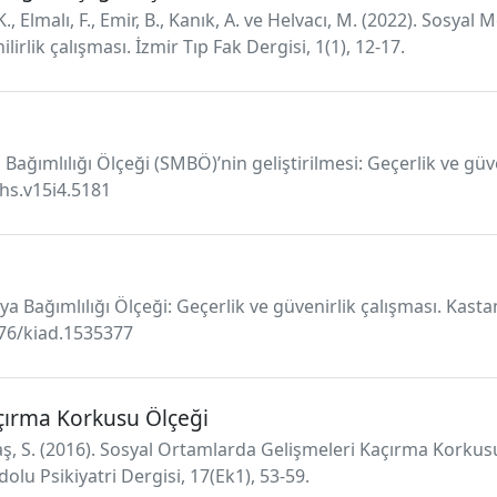
 Y. K., Elmalı, F., Emir, B., Kanık, A. ve Helvacı, M. (2022). So
irlik çalışması. İzmir Tıp Fak Dergisi, 1(1), 12-17.
ya Bağımlılığı Ölçeği (SMBÖ)’nin geliştirilmesi: Geçerlik ve g
jhs.v15i4.5181
dya Bağımlılığı Ölçeği: Geçerlik ve güvenirlik çalışması. Kast
6676/kiad.1535377
çırma Korkusu Ölçeği
intaş, S. (2016). Sosyal Ortamlarda Gelişmeleri Kaçırma Kork
olu Psikiyatri Dergisi, 17(Ek1), 53-59.