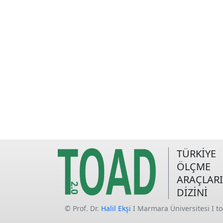
TÜRKİYE
ÖLÇME
ARAÇLARI
DİZİNİ
© Prof. Dr.
Halil Ekşi
I Marmara Üniversitesi I t