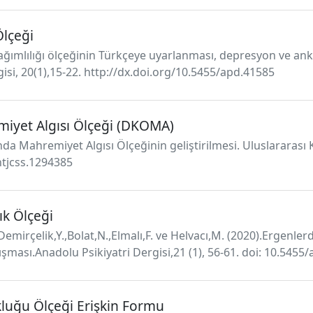
Ölçeği
ımlılığı ölçeğinin Türkçeye uyarlanması, depresyon ve anksiye
isi, 20(1),15-22. http://dx.doi.org/10.5455/apd.41585
miyet Algısı Ölçeği (DKOMA)
da Mahremiyet Algısı Ölçeğinin geliştirilmesi. Uluslararası K
intjcss.1294385
ık Ölçeği
Demirçelik,Y.,Bolat,N.,Elmalı,F. ve Helvacı,M. (2020).Ergenle
çalışması.Anadolu Psikiyatri Dergisi,21 (1), 56-61. doi: 10.545
luğu Ölçeği Erişkin Formu