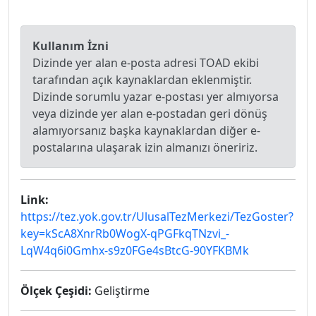
Kullanım İzni
Dizinde yer alan e-posta adresi TOAD ekibi
tarafından açık kaynaklardan eklenmiştir.
Dizinde sorumlu yazar e-postası yer almıyorsa
veya dizinde yer alan e-postadan geri dönüş
alamıyorsanız başka kaynaklardan diğer e-
postalarına ulaşarak izin almanızı öneririz.
Link:
https://tez.yok.gov.tr/UlusalTezMerkezi/TezGoster?
key=kScA8XnrRb0WogX-qPGFkqTNzvi_-
LqW4q6i0Gmhx-s9z0FGe4sBtcG-90YFKBMk
Ölçek Çeşidi:
Geliştirme