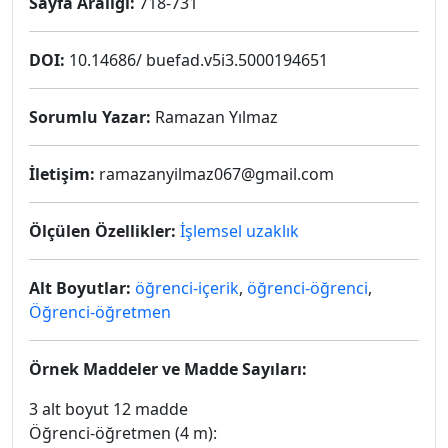
Sayfa Aralığı:
718-731
DOI:
10.14686/ buefad.v5i3.5000194651
Sorumlu Yazar:
Ramazan Yılmaz
İletişim:
ramazanyilmaz067@gmail.com
Ölçülen Özellikler:
İşlemsel uzaklık
Alt Boyutlar:
öğrenci-içerik
,
öğrenci-öğrenci
,
Öğrenci-öğretmen
Örnek Maddeler ve Madde Sayıları:
3 alt boyut 12 madde
Öğrenci-öğretmen (4 m):