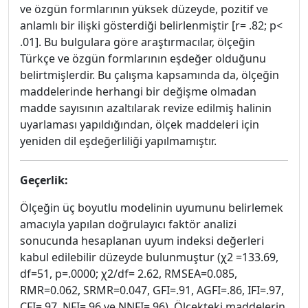
ve özgün formlarının yüksek düzeyde, pozitif ve
anlamlı bir ilişki gösterdiği belirlenmiştir [r= .82; p<
.01]. Bu bulgulara göre araştırmacılar, ölçeğin
Türkçe ve özgün formlarının eşdeğer olduğunu
belirtmişlerdir. Bu çalışma kapsamında da, ölçeğin
maddelerinde herhangi bir değişme olmadan
madde sayısının azaltılarak revize edilmiş halinin
uyarlaması yapıldığından, ölçek maddeleri için
yeniden dil eşdeğerliliği yapılmamıştır.
Geçerlik:
Ölçeğin üç boyutlu modelinin uyumunu belirlemek
amacıyla yapılan doğrulayıcı faktör analizi
sonucunda hesaplanan uyum indeksi değerleri
kabul edilebilir düzeyde bulunmuştur (χ2 =133.69,
df=51, p=.0000; χ2/df= 2.62, RMSEA=0.085,
RMR=0.062, SRMR=0.047, GFI=.91, AGFI=.86, IFI=.97,
CFI=.97, NFI=.96 ve NNFI=.96). Ölçekteki maddelerin