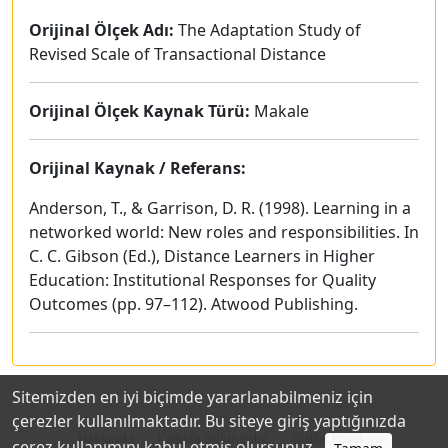
Orijinal Ölçek Adı:
The Adaptation Study of
Revised Scale of Transactional Distance
Orijinal Ölçek Kaynak Türü:
Makale
Orijinal Kaynak / Referans:
Anderson, T., & Garrison, D. R. (1998). Learning in a
networked world: New roles and responsibilities. In
C. C. Gibson (Ed.), Distance Learners in Higher
Education: Institutional Responses for Quality
Outcomes (pp. 97–112). Atwood Publishing.
Sitemizden en iyi biçimde yararlanabilmeniz için
çerezler kullanılmaktadır. Bu siteye giriş yaptığınızda
Hakkında
Katkıda Bulunanlar
Gizlilik Politikası
çerez kullanımını kabul etmiş olursunuz.