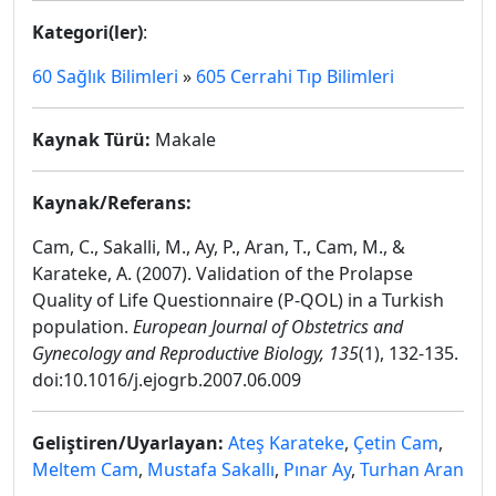
Kategori(ler)
:
60 Sağlık Bilimleri
»
605 Cerrahi Tıp Bilimleri
Kaynak Türü:
Makale
Kaynak/Referans:
Cam, C., Sakalli, M., Ay, P., Aran, T., Cam, M., &
Karateke, A. (2007). Validation of the Prolapse
Quality of Life Questionnaire (P-QOL) in a Turkish
population.
European Journal of Obstetrics and
Gynecology and Reproductive Biology, 135
(1), 132-135.
doi:10.1016/j.ejogrb.2007.06.009
Geliştiren/Uyarlayan:
Ateş Karateke
,
Çetin Cam
,
Meltem Cam
,
Mustafa Sakallı
,
Pınar Ay
,
Turhan Aran