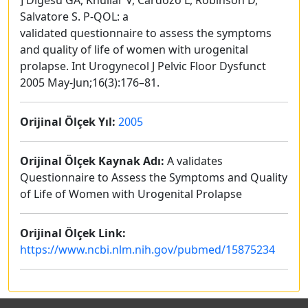
] Digesu GA, Khullar V, Cardozo L, Robinson D,
Salvatore S. P-QOL: a
validated questionnaire to assess the symptoms
and quality of life of women with urogenital
prolapse. Int Urogynecol J Pelvic Floor Dysfunct
2005 May-Jun;16(3):176–81.
Orijinal Ölçek Yıl:
2005
Orijinal Ölçek Kaynak Adı:
A validates
Questionnaire to Assess the Symptoms and Quality
of Life of Women with Urogenital Prolapse
Orijinal Ölçek Link:
https://www.ncbi.nlm.nih.gov/pubmed/15875234