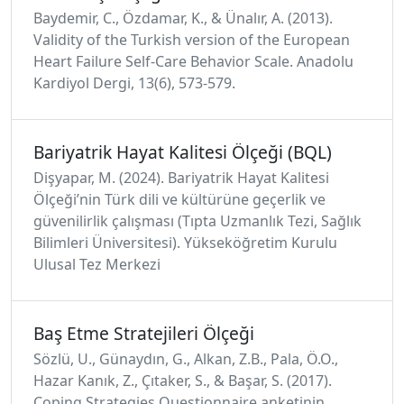
Baydemir, C., Özdamar, K., & Ünalır, A. (2013).
Validity of the Turkish version of the European
Heart Failure Self-Care Behavior Scale. Anadolu
Kardiyol Dergi, 13(6), 573-579.
Bariyatrik Hayat Kalitesi Ölçeği (BQL)
Dişyapar, M. (2024). Bariyatrik Hayat Kalitesi
Ölçeği’nin Türk dili ve kültürüne geçerlik ve
güvenilirlik çalışması (Tıpta Uzmanlık Tezi, Sağlık
Bilimleri Üniversitesi). Yükseköğretim Kurulu
Ulusal Tez Merkezi
Baş Etme Stratejileri Ölçeği
Sözlü, U., Günaydın, G., Alkan, Z.B., Pala, Ö.O.,
Hazar Kanık, Z., Çıtaker, S., & Başar, S. (2017).
Coping Strategies Questionnaire anketinin