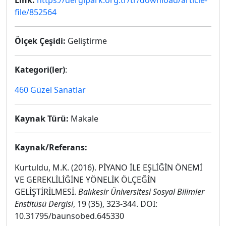
Link:
https://dergipark.org.tr/tr/download/article-
file/852564
Ölçek Çeşidi:
Geliştirme
Kategori(ler)
:
460 Güzel Sanatlar
Kaynak Türü:
Makale
Kaynak/Referans:
Kurtuldu, M.K. (2016). PİYANO İLE EŞLİĞİN ÖNEMİ
VE GEREKLİLİĞİNE YÖNELİK ÖLÇEĞİN
GELİŞTİRİLMESİ.
Balıkesir Üniversitesi Sosyal Bilimler
Enstitüsü Dergisi
, 19 (35), 323-344. DOI:
10.31795/baunsobed.645330