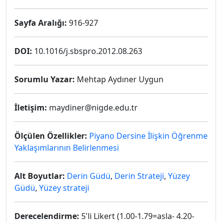
Sayfa Aralığı:
916-927
DOI:
10.1016/j.sbspro.2012.08.263
Sorumlu Yazar:
Mehtap Aydıner Uygun
İletişim:
maydiner@nigde.edu.tr
Ölçülen Özellikler:
Piyano Dersine İlişkin Öğrenme
Yaklaşımlarının Belirlenmesi
Alt Boyutlar:
Derin Güdü
,
Derin Strateji
,
Yüzey
Güdü
,
Yüzey strateji
Derecelendirme:
5'li Likert (1.00-1.79=asla- 4.20-