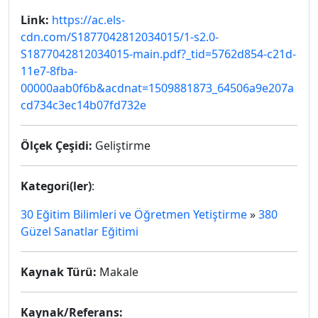
Link:
https://ac.els-
cdn.com/S1877042812034015/1-s2.0-
S1877042812034015-main.pdf?_tid=5762d854-c21d-
11e7-8fba-
00000aab0f6b&acdnat=1509881873_64506a9e207a
cd734c3ec14b07fd732e
Ölçek Çeşidi:
Geliştirme
Kategori(ler)
:
30 Eğitim Bilimleri ve Öğretmen Yetiştirme
»
380
Güzel Sanatlar Eğitimi
Kaynak Türü:
Makale
Kaynak/Referans: