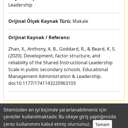
Leadership
Orijinal Ölçek Kaynak Türü:
Makale
Orijinal Kaynak / Referans:
Zhan, X., Anthony, A. B., Goddard, R., & Beard, K. S.
(2020). Development, factor structure, and
reliability of the Shared Instructional Leadership
Scale in public secondary schools. Educational
Management Administration & Leadership.
doi:10.1177/1741143220963103
Sitemizden en iyi biçimde yararlanabilmeniz için
çerezler kullanılmaktadır. Bu siteye giriş yaptığınızda
Hakkında
Katkıda Bulunanlar
Gizlilik Politikası
çerez kullanımını kabul etmiş olursunuz.
Tamam