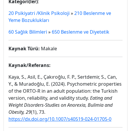
Kategori(ler)
:
20 Psikiyatri /Klinik Psikoloji
»
210 Beslenme ve
Yeme Bozuklukları
60 Sağlık Bilimleri
»
650 Beslenme ve Diyetetik
Kaynak Türü:
Makale
Kaynak/Referans:
Kaya, S., Asil, E., Çakıroğlu, F. P., Sertdemir, S., Can,
Y., & Muradoğlu, E. (2024). Psychometric properties
of the ORTO-R in an adult population: the Turkish
version, reliability, and validity study.
Eating and
Weight Disorders-Studies on Anorexia, Bulimia and
Obesity, 29
(1), 73.
https://dx.doi.org/10.1007/s40519-024-01705-0