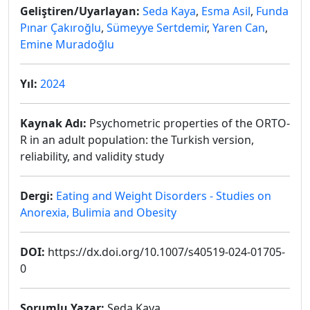
Geliştiren/Uyarlayan:
Seda Kaya
,
Esma Asil
,
Funda
Pınar Çakıroğlu
,
Sümeyye Sertdemir
,
Yaren Can
,
Emine Muradoğlu
Yıl:
2024
Kaynak Adı:
Psychometric properties of the ORTO-
R in an adult population: the Turkish version,
reliability, and validity study
Dergi:
Eating and Weight Disorders - Studies on
Anorexia, Bulimia and Obesity
DOI:
https://dx.doi.org/10.1007/s40519-024-01705-
0
Sorumlu Yazar:
Seda Kaya