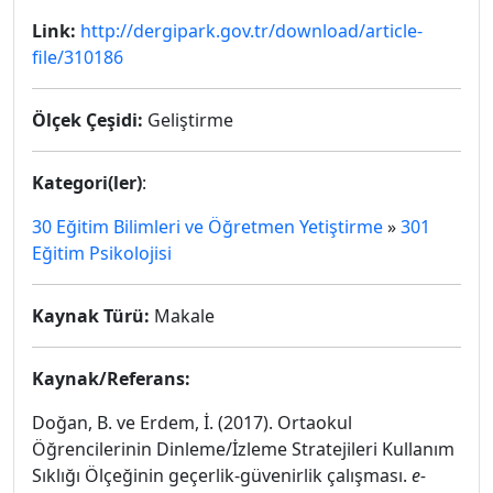
Link:
http://dergipark.gov.tr/download/article-
file/310186
Ölçek Çeşidi:
Geliştirme
Kategori(ler)
:
30 Eğitim Bilimleri ve Öğretmen Yetiştirme
»
301
Eğitim Psikolojisi
Kaynak Türü:
Makale
Kaynak/Referans:
Doğan, B. ve Erdem, İ. (2017). Ortaokul
Öğrencilerinin Dinleme/İzleme Stratejileri Kullanım
Sıklığı Ölçeğinin geçerlik-güvenirlik çalışması.
e-