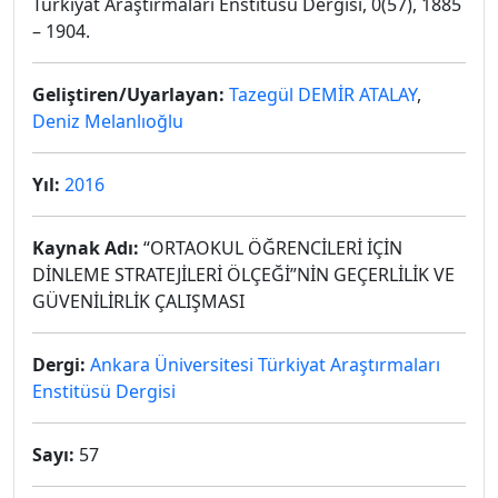
Türkiyat Araştırmaları Enstitüsü Dergisi, 0(57), 1885
– 1904.
Geliştiren/Uyarlayan:
Tazegül DEMİR ATALAY
,
Deniz Melanlıoğlu
Yıl:
2016
Kaynak Adı:
“ORTAOKUL ÖĞRENCİLERİ İÇİN
DİNLEME STRATEJİLERİ ÖLÇEĞİ”NİN GEÇERLİLİK VE
GÜVENİLİRLİK ÇALIŞMASI
Dergi:
Ankara Üniversitesi Türkiyat Araştırmaları
Enstitüsü Dergisi
Sayı:
57