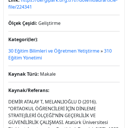
Link:
https://dergipark.org.tr/tr/download/article-
file/224341
Ölçek Çeşidi:
Geliştirme
Kategori(ler)
:
30 Eğitim Bilimleri ve Öğretmen Yetiştirme
»
310
Eğitim Yönetimi
Kaynak Türü:
Makale
Kaynak/Referans:
DEMİR ATALAY T, MELANLIOĞLU D (2016).
“ORTAOKUL ÖĞRENCİLERİ İÇİN DİNLEME
STRATEJİLERİ ÖLÇEĞİ”NİN GEÇERLİLİK VE
GÜVENİLİRLİK ÇALIŞMASI. Atatürk Üniversitesi