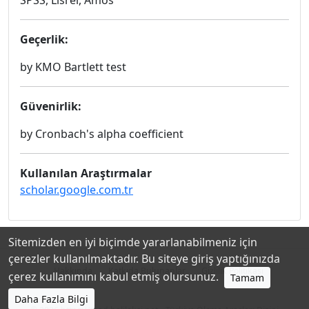
SPSS, Lisrel, Amos
Geçerlik:
by KMO Bartlett test
Güvenirlik:
by Cronbach's alpha coefficient
Kullanılan Araştırmalar
scholar.google.com.tr
Sitemizden en iyi biçimde yararlanabilmeniz için
çerezler kullanılmaktadır. Bu siteye giriş yaptığınızda
Hakkında
Katkıda Bulunanlar
Gizlilik Politikası
çerez kullanımını kabul etmiş olursunuz.
Tamam
Daha Fazla Bilgi