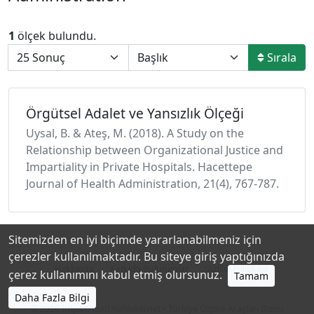
1
ölçek bulundu.
Sırala
Örgütsel Adalet ve Yansızlık Ölçeği
Uysal, B. & Ateş, M. (2018). A Study on the
Relationship between Organizational Justice and
Impartiality in Private Hospitals. Hacettepe
Journal of Health Administration, 21(4), 767-787.
Sitemizden en iyi biçimde yararlanabilmeniz için
çerezler kullanılmaktadır. Bu siteye giriş yaptığınızda
Hakkında
Katkıda Bulunanlar
Gizlilik Politikası
çerez kullanımını kabul etmiş olursunuz.
Tamam
Daha Fazla Bilgi
© 2026
https://toad.halileksi.net
• Türkiye Ölçme Araçları Dizini