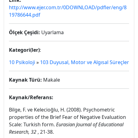
Link:
http://www.ejer.com.tr/0DOWNLOAD/pdfler/eng/8
19786644.pdf
Ölçek Çeşidi:
Uyarlama
Kategori(ler)
:
10 Psikoloji
»
103 Duyusal, Motor ve Algısal Süreçler
Kaynak Türü:
Makale
Kaynak/Referans:
Bilge, F. ve Kelecioğlu, H. (2008). Psychometric
properties of the Brief Fear of Negative Evaluation
Scale: Turkish form.
Eurasian Journal of Educational
Research, 32
, 21-38.