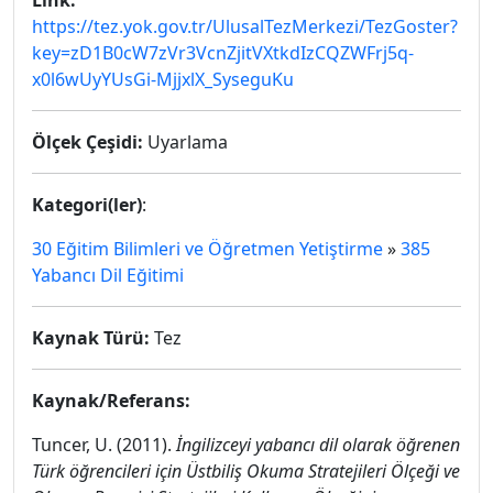
Link:
https://tez.yok.gov.tr/UlusalTezMerkezi/TezGoster?
key=zD1B0cW7zVr3VcnZjitVXtkdIzCQZWFrj5q-
x0l6wUyYUsGi-MjjxlX_SyseguKu
Ölçek Çeşidi:
Uyarlama
Kategori(ler)
:
30 Eğitim Bilimleri ve Öğretmen Yetiştirme
»
385
Yabancı Dil Eğitimi
Kaynak Türü:
Tez
Kaynak/Referans:
Tuncer, U. (2011).
İngilizceyi yabancı dil olarak öğrenen
Türk öğrencileri için Üstbiliş Okuma Stratejileri Ölçeği ve