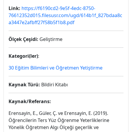
Link:
https://f6190cd2-9e5f-4edc-8750-
76612352d015.filesusr.com/ugd/614b1f_827bdaa8c
a3447e2afbff27f58b5f1b8.pdf
Ölçek Çeşidi:
Geliştirme
Kategori(ler)
:
30 Eğitim Bilimleri ve Öğretmen Yetiştirme
Kaynak Türü:
Bildiri Kitabı
Kaynak/Referans:
Erensayin, E., Güler, Ç. ve Erensayin, E. (2019).
Öğrencilerin Ters Yüz Öğrenme Yeterliklerine
Yönelik Öğretmen Algı Ölçeği geçerlik ve