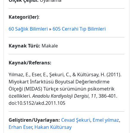
Ölçek Çeşidi:
Uyarlama
Kategori(ler)
:
60 Sağlık Bilimleri
»
605 Cerrahi Tıp Bilimleri
Kaynak Türü:
Makale
Kaynak/Referans:
Yılmaz, E., Eser, E., Şekuri, C., & Kültürsay, H. (2011).
Miyokart İnfarktüsü Boyutsal Değerlendirme
Ölçeği (MIDAS) Türkçe sürümünün psikometrik
özellikleri.
Anadolu Kardiyoloji Dergisi
,
11
, 386-401.
doi:10.5152/akd.2011.105
Geliştiren/Uyarlayan:
Cevad Şekuri
,
Emel yılmaz
,
Erhan Eser
,
Hakan Kültürsay