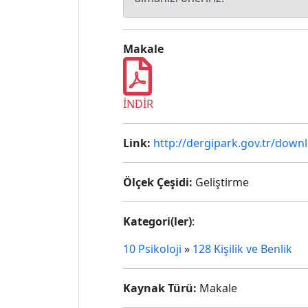
Makale
İNDİR
Link:
http://dergipark.gov.tr/downl
Ölçek Çeşidi:
Geliştirme
Kategori(ler)
:
10 Psikoloji
»
128 Kişilik ve Benlik
Kaynak Türü:
Makale