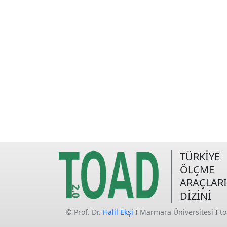
TÜRKİYE
ÖLÇME
ARAÇLARI
DİZİNİ
© Prof. Dr.
Halil Ekşi
I Marmara Üniversitesi I t