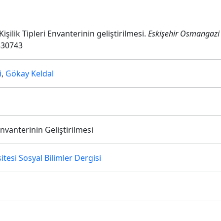
Kişilik Tipleri Envanterinin geliştirilmesi.
Eskişehir Osmangazi Ü
.330743
i
,
Gökay Keldal
Envanterinin Geliştirilmesi
tesi Sosyal Bilimler Dergisi