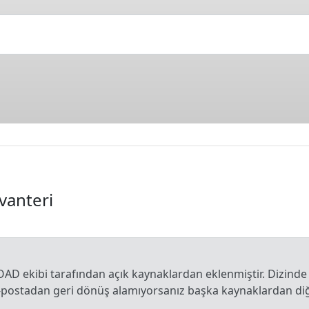
nvanteri
OAD ekibi tarafından açık kaynaklardan eklenmiştir. Dizinde
e-postadan geri dönüş alamıyorsanız başka kaynaklardan diğe