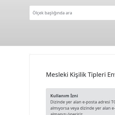
Ölçek başlığında ara
Mesleki Kişilik Tipleri E
Kullanım İzni
Dizinde yer alan e-posta adresi T
almıyorsa veya dizinde yer alan 
almanızı öneririz.