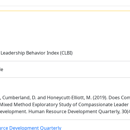
eadership Behavior Index (CLBI)
le
J., Cumberland, D. and Honeycutt‐Elliott, M. (2019). Does C
 Mixed Method Exploratory Study of Compassionate Leader
velopment. Human Resource Development Quarterly, 30(4)
rce Development Quarterly