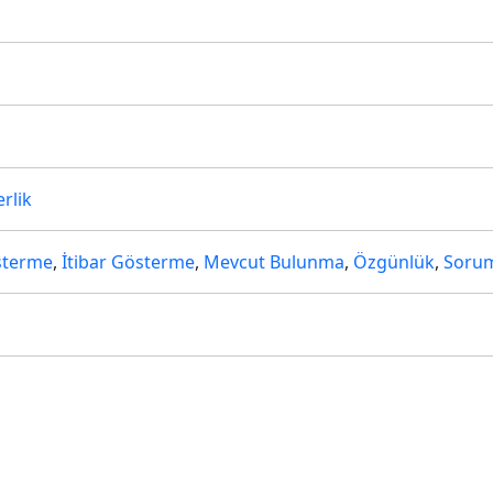
m
rlik
sterme
,
İtibar Gösterme
,
Mevcut Bulunma
,
Özgünlük
,
Soru