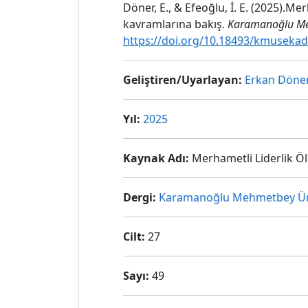
Döner, E., & Efeoğlu, İ. E. (2025).
kavramlarına bakış.
Karamanoğlu Meh
https://doi.org/10.18493/kmuseka
Geliştiren/Uyarlayan:
Erkan Döne
Yıl:
2025
Kaynak Adı:
Merhametli Liderlik Ö
Dergi:
Karamanoğlu Mehmetbey Üniv
Cilt:
27
Sayı:
49