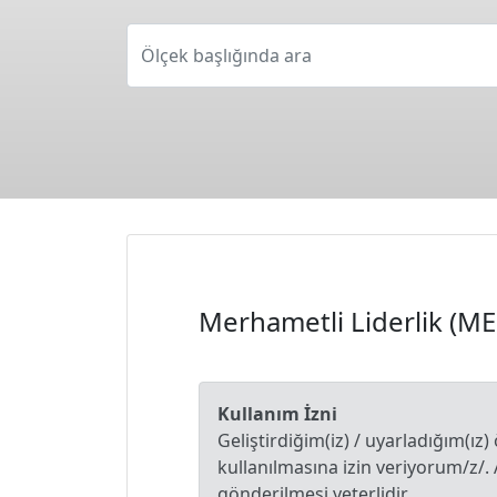
Ölçek başlığında ara
Merhametli Liderlik (M
Kullanım İzni
Geliştirdiğim(iz) / uyarladığım(ız)
kullanılmasına izin veriyorum/z/.
gönderilmesi yeterlidir.