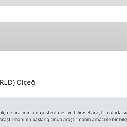
ERLD) Ölçeği
 ölçme aracının atıf gösterilmesi ve bilimsel araştırmalarla sı
 Araştırmanının başlangıcında araştırmanın amacı ile bir bi