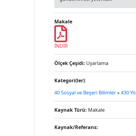
Makale
İNDİR
Ölçek Çeşidi:
Uyarlama
Kategori(ler)
:
40 Sosyal ve Beşeri Bilimler
»
430 Yö
Kaynak Türü:
Makale
Kaynak/Referans: