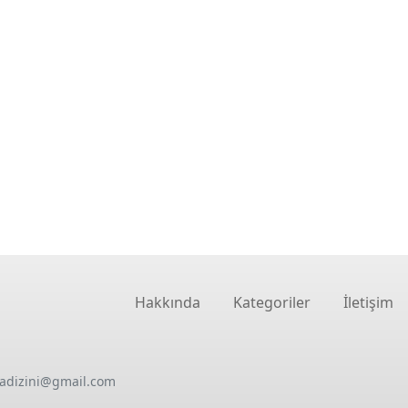
Hakkında
Kategoriler
İletişim
oadizini@gmail.com