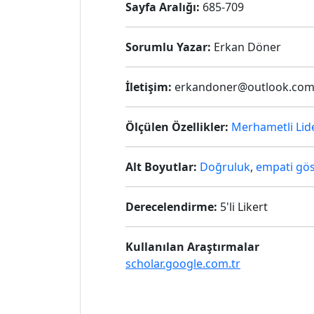
Sayfa Aralığı:
685-709
Sorumlu Yazar:
Erkan Döner
İletişim:
erkandoner@outlook.co
Ölçülen Özellikler:
Merhametli Lide
Alt Boyutlar:
Doğruluk
,
empati gö
Derecelendirme:
5'li Likert
Kullanılan Araştırmalar
scholar.google.com.tr