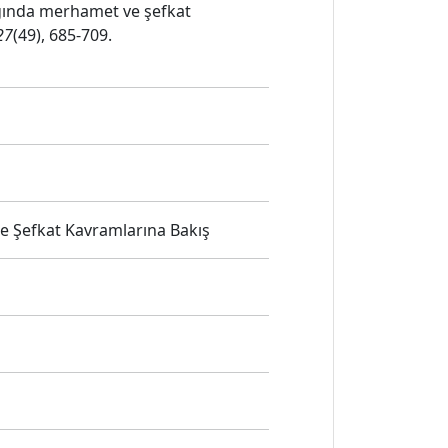
dağında merhamet ve şefkat
27
(49), 685-709.
e Şefkat Kavramlarına Bakış