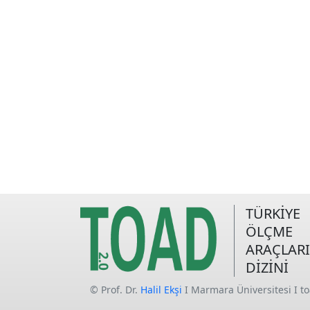
TÜRKİYE
ÖLÇME
ARAÇLARI
DİZİNİ
© Prof. Dr.
Halil Ekşi
I Marmara Üniversitesi I t