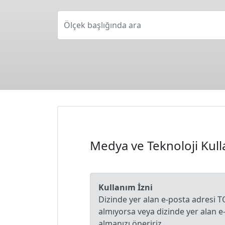
Ölçek başlığında ara
Medya ve Teknoloji Kull
Kullanım İzni
Dizinde yer alan e-posta adresi T
almıyorsa veya dizinde yer alan 
almanızı öneririz.