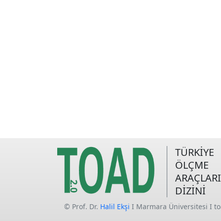
TÜRKİYE
ÖLÇME
ARAÇLARI
DİZİNİ
© Prof. Dr.
Halil Ekşi
I Marmara Üniversitesi I t