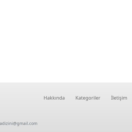
Hakkında
Kategoriler
İletişim
oadizini@gmail.com