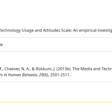
echnology Usage and Attitudes Scale: An empirical investi
le
L. M., Cheever, N. A., & Rokkum, J. (2013b). The Media and Te
s in Human Behavior, 29
(6), 2501-2511.