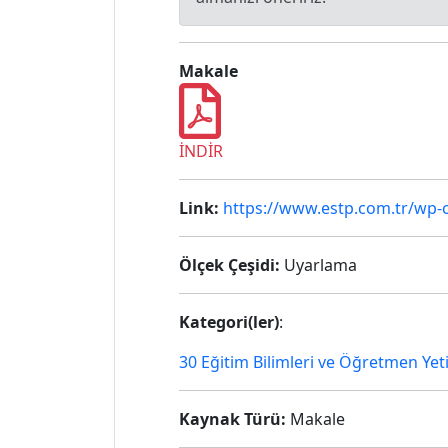
Makale
İNDİR
Link:
https://www.estp.com.tr/wp-
Ölçek Çeşidi:
Uyarlama
Kategori(ler)
:
30 Eğitim Bilimleri ve Öğretmen Yet
Kaynak Türü:
Makale