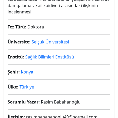
damgalama ve aile aidiyeti arasındaki ilişkinin
incelenmesi
Tez Türü:
Doktora
Üniversite:
Selçuk Üniversitesi
Enstitü:
Sağlık Bilimleri Enstitüsü
Şehir:
Konya
Ülke:
Türkiye
Sorumlu Yazar:
Rasim Babahanoğlu
İletişim:
rasimbabahanoglu49@hotmail.com