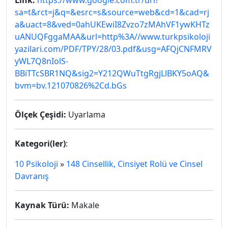
Link:
https://www.google.com.tr/url?
sa=t&rct=j&q=&esrc=s&source=web&cd=1&cad=rj
a&uact=8&ved=0ahUKEwiI8Zvzo7zMAhVF1ywKHTz
uANUQFggaMAA&url=http%3A//www.turkpsikoloji
yazilari.com/PDF/TPY/28/03.pdf&usg=AFQjCNFMRV
yWL7Q8nIolS-
BBiTTcSBR1NQ&sig2=Y212QWuTtgRgjLlBKY5oAQ&
bvm=bv.121070826%2Cd.bGs
Ölçek Çeşidi:
Uyarlama
Kategori(ler)
:
10 Psikoloji
»
148 Cinsellik, Cinsiyet Rolü ve Cinsel
Davranış
Kaynak Türü:
Makale