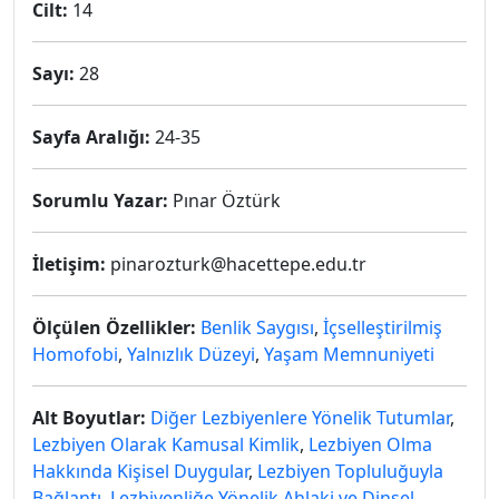
Cilt:
14
Sayı:
28
Sayfa Aralığı:
24-35
Sorumlu Yazar:
Pınar Öztürk
İletişim:
pinarozturk@hacettepe.edu.tr
Ölçülen Özellikler:
Benlik Saygısı
,
İçselleştirilmiş
Homofobi
,
Yalnızlık Düzeyi
,
Yaşam Memnuniyeti
Alt Boyutlar:
Diğer Lezbiyenlere Yönelik Tutumlar
,
Lezbiyen Olarak Kamusal Kimlik
,
Lezbiyen Olma
Hakkında Kişisel Duygular
,
Lezbiyen Topluluğuyla
Bağlantı
,
Lezbiyenliğe Yönelik Ahlaki ve Dinsel