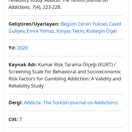
reliability study.
Addicta: The Turkish Journal on
Addictions, 7
(4), 223-228.
Geliştiren/Uyarlayan:
Begüm Ceren Yüksel
,
Cavid
Guliyev
,
Emre Yılmaz
,
Kinyas Tekin
,
Kültegin Ögel
Yıl:
2020
Kaynak Adı:
Kumar Risk Tarama Ölçeği (KURT) /
Screening Scale for Behavioral and Socioeconomic
Risk Factors for Gambling Addiction: A Validity and
Reliability Study
Dergi:
Addicta: The Turkish Journal on Addictions
Cilt:
7