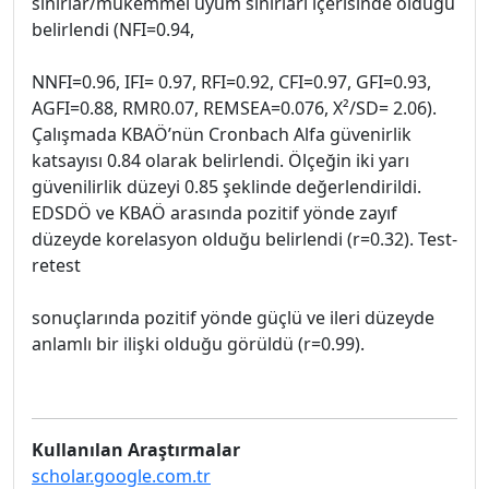
sınırlar/mükemmel uyum sınırları içerisinde olduğu
belirlendi (NFI=0.94,
NNFI=0.96, IFI= 0.97, RFI=0.92, CFI=0.97, GFI=0.93,
AGFI=0.88, RMR0.07, REMSEA=0.076, X²/SD= 2.06).
Çalışmada KBAÖ’nün Cronbach Alfa güvenirlik
katsayısı 0.84 olarak belirlendi. Ölçeğin iki yarı
güvenilirlik düzeyi 0.85 şeklinde değerlendirildi.
EDSDÖ ve KBAÖ arasında pozitif yönde zayıf
düzeyde korelasyon olduğu belirlendi (r=0.32). Test-
retest
sonuçlarında pozitif yönde güçlü ve ileri düzeyde
anlamlı bir ilişki olduğu görüldü (r=0.99).
Kullanılan Araştırmalar
scholar.google.com.tr