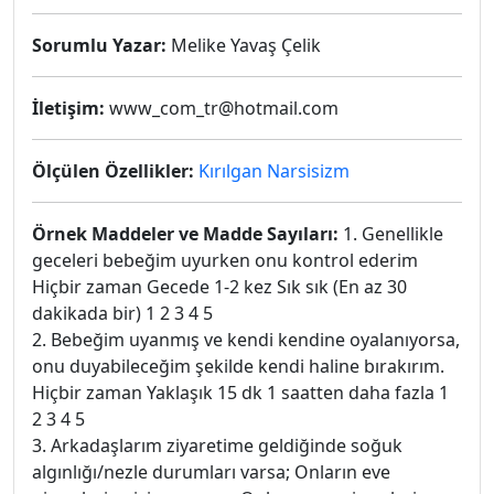
Sorumlu Yazar:
Melike Yavaş Çelik
İletişim:
www_com_tr@hotmail.com
Ölçülen Özellikler:
Kırılgan Narsisizm
Örnek Maddeler ve Madde Sayıları:
1. Genellikle
geceleri bebeğim uyurken onu kontrol ederim
Hiçbir zaman Gecede 1-2 kez Sık sık (En az 30
dakikada bir) 1 2 3 4 5
2. Bebeğim uyanmış ve kendi kendine oyalanıyorsa,
onu duyabileceğim şekilde kendi haline bırakırım.
Hiçbir zaman Yaklaşık 15 dk 1 saatten daha fazla 1
2 3 4 5
3. Arkadaşlarım ziyaretime geldiğinde soğuk
algınlığı/nezle durumları varsa; Onların eve