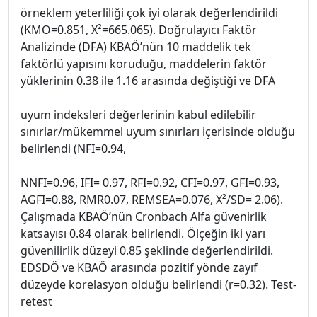
örneklem yeterliliği çok iyi olarak değerlendirildi
(KMO=0.851, X²=665.065). Doğrulayıcı Faktör
Analizinde (DFA) KBAÖ’nün 10 maddelik tek
faktörlü yapısını koruduğu, maddelerin faktör
yüklerinin 0.38 ile 1.16 arasında değiştiği ve DFA
uyum indeksleri değerlerinin kabul edilebilir
sınırlar/mükemmel uyum sınırları içerisinde olduğu
belirlendi (NFI=0.94,
NNFI=0.96, IFI= 0.97, RFI=0.92, CFI=0.97, GFI=0.93,
AGFI=0.88, RMR0.07, REMSEA=0.076, X²/SD= 2.06).
Çalışmada KBAÖ’nün Cronbach Alfa güvenirlik
katsayısı 0.84 olarak belirlendi. Ölçeğin iki yarı
güvenilirlik düzeyi 0.85 şeklinde değerlendirildi.
EDSDÖ ve KBAÖ arasında pozitif yönde zayıf
düzeyde korelasyon olduğu belirlendi (r=0.32). Test-
retest