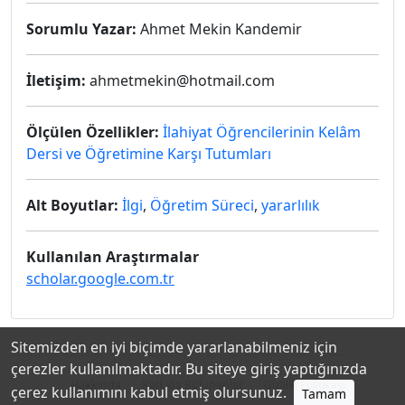
Sorumlu Yazar:
Ahmet Mekin Kandemir
İletişim:
ahmetmekin@hotmail.com
Ölçülen Özellikler:
İlahiyat Öğrencilerinin Kelâm
Dersi ve Öğretimine Karşı Tutumları
Alt Boyutlar:
İlgi
,
Öğretim Süreci
,
yararlılık
Kullanılan Araştırmalar
scholar.google.com.tr
Sitemizden en iyi biçimde yararlanabilmeniz için
çerezler kullanılmaktadır. Bu siteye giriş yaptığınızda
Hakkında
Katkıda Bulunanlar
Gizlilik Politikası
çerez kullanımını kabul etmiş olursunuz.
Tamam