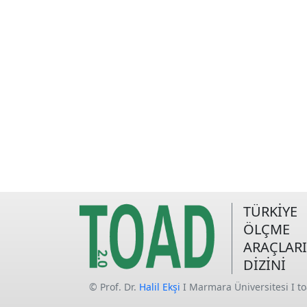
TÜRKİYE
ÖLÇME
ARAÇLARI
DİZİNİ
© Prof. Dr.
Halil Ekşi
I Marmara Üniversitesi I t