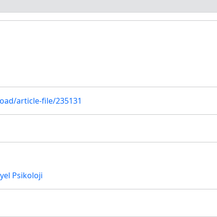
oad/article-file/235131
el Psikoloji