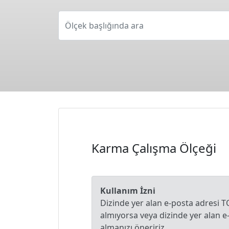
Ölçek başlığında ara
Karma Çalışma Ölçeği
Kullanım İzni
Dizinde yer alan e-posta adresi T
almıyorsa veya dizinde yer alan 
almanızı öneririz.