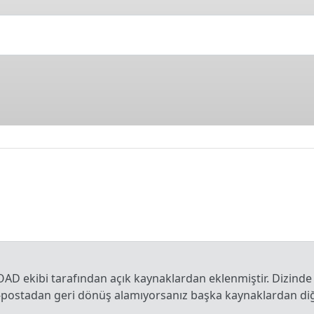
OAD ekibi tarafından açık kaynaklardan eklenmiştir. Dizinde
e-postadan geri dönüş alamıyorsanız başka kaynaklardan diğe