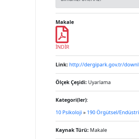
Makale
İNDİR
Link:
http://dergipark.gov.tr/downl
Ölçek Çeşidi:
Uyarlama
Kategori(ler)
:
10 Psikoloji
»
190 Örgütsel/Endüstriy
Kaynak Türü:
Makale