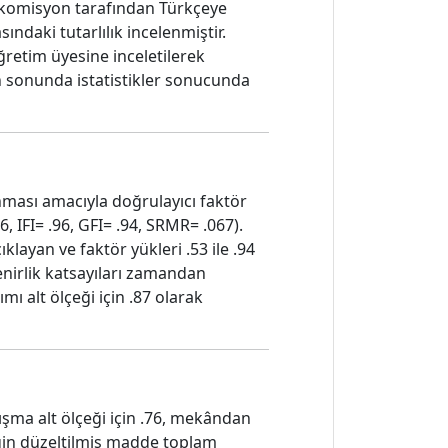
ir komisyon tarafından Türkçeye
ndaki tutarlılık incelenmiştir.
retim üyesine inceletilerek
En sonunda istatistikler sonucunda
nması amacıyla doğrulayıcı faktör
, IFI= .96, GFI= .94, SRMR= .067).
klayan ve faktör yükleri .53 ile .94
venirlik katsayıları zamandan
mı alt ölçeği için .87 olarak
lışma alt ölçeği için .76, mekândan
çeğin düzeltilmiş madde toplam