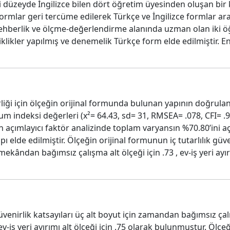
 iyi düzeyde İngilizce bilen dört öğretim üyesinden oluşan b
rmlar geri tercüme edilerek Türkçe ve İngilizce formlar arası
ehberlik ve ölçme-değerlendirme alanında uzman olan iki öğ
klikler yapılmış ve denemelik Türkçe form elde edilmiştir. 
iği için ölçeğin orijinal formunda bulunan yapının doğrula
um indeksi değerleri (x²= 64.43, sd= 31, RMSEA= .078, CFI= .96
 açımlayıcı faktör analizinde toplam varyansın %70.80’ini açı
ı elde edilmiştir. Ölçeğin orijinal formunun iç tutarlılık gü
mekândan bağımsız çalışma alt ölçeği için .73 , ev-iş yeri ayırı
güvenirlik katsayıları üç alt boyut için zamandan bağımsız ça
 ev-iş yeri ayırımı alt ölçeği için .75 olarak bulunmuştur. Öl