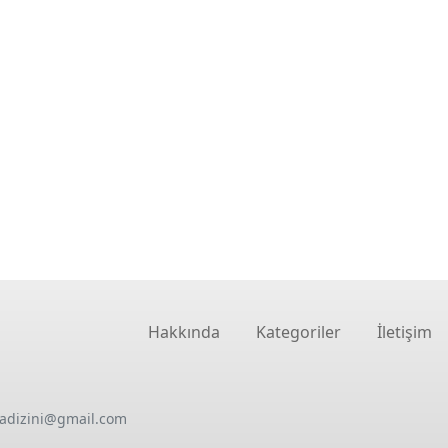
Hakkında
Kategoriler
İletişim
oadizini@gmail.com