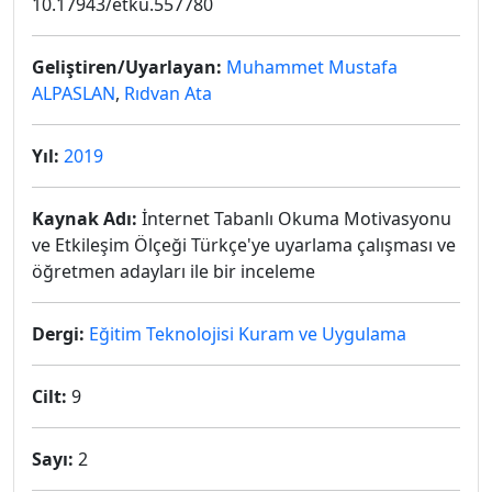
10.17943/etku.557780
Geliştiren/Uyarlayan:
Muhammet Mustafa
ALPASLAN
,
Rıdvan Ata
Yıl:
2019
Kaynak Adı:
İnternet Tabanlı Okuma Motivasyonu
ve Etkileşim Ölçeği Türkçe'ye uyarlama çalışması ve
öğretmen adayları ile bir inceleme
Dergi:
Eğitim Teknolojisi Kuram ve Uygulama
Cilt:
9
Sayı:
2