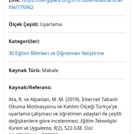
Link:
https://dergipark.org.tr/tr/download/article-
file/776962
Ölçek Çeşidi:
Uyarlama
Kategori(ler)
:
30 Eğitim Bilimleri ve Öğretmen Yetiştirme
Kaynak Türü:
Makale
Kaynak/Referans:
Ata, R. ve Alpaslan, M. M. (2019). İnternet Tabanlı
Okuma Motivasyonu ve Katılım Ölçeği Türkçe'ye
uyarlama çalışması ve öğretmen adayları ile çeşitli
değişkenlere göre incelenmesi.
Eğitim Teknolojisi
Kuram ve Uygulama, 9
(2), 522-538. Doi: